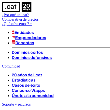
¿Por qué un .cat?
Comparativa de precios
¿Qué ofrecemos?
+
Entidades
Emprendedores
Docentes
Dominios cortos
Dominios defensivos
Comunidad
+
20 años del .cat
Estadísticas
Casos de éxito
Concurso Wapps
Únete a la comunidad
Soporte y recursos
+