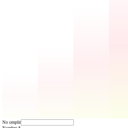
No omplir
Nombre
*