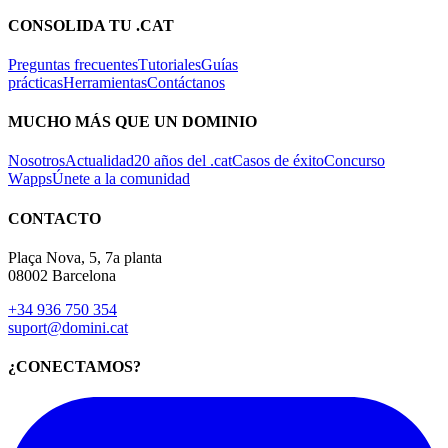
CONSOLIDA TU .CAT
Preguntas frecuentes
Tutoriales
Guías
prácticas
Herramientas
Contáctanos
MUCHO MÁS QUE UN DOMINIO
Nosotros
Actualidad
20 años del .cat
Casos de éxito
Concurso
Wapps
Únete a la comunidad
CONTACTO
Plaça Nova, 5, 7a planta
08002 Barcelona
+34 936 750 354
suport@domini.cat
¿CONECTAMOS?