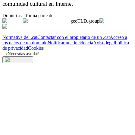
comunidad cultural en Internet
Domini .cat forma parte de
geoTLD.group
Normativa del .cat
Contactar con el propietario de un .cat
Acceso a
los datos de un dominio
Notificar una incidencia
Aviso legal
Política
de privacidad
Cookies
¿Necesitas ayuda?