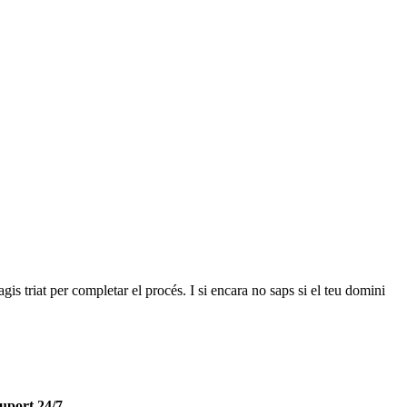
gis triat per completar el procés.
I si encara no saps si el teu domini
uport 24/7