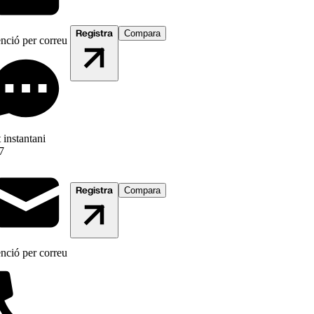
Registra
Compara
nció per correu
 instantani
7
Registra
Compara
nció per correu