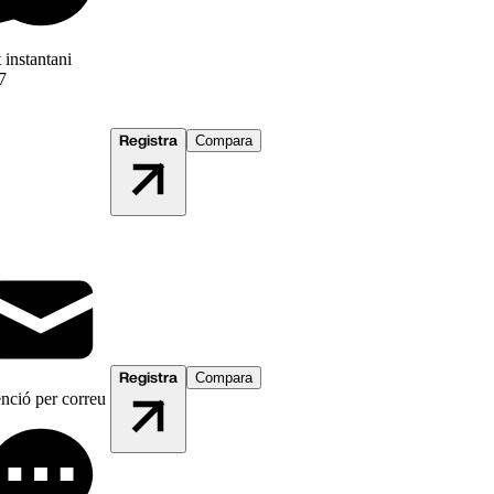
 instantani
7
Registra
Compara
Registra
Compara
nció per correu