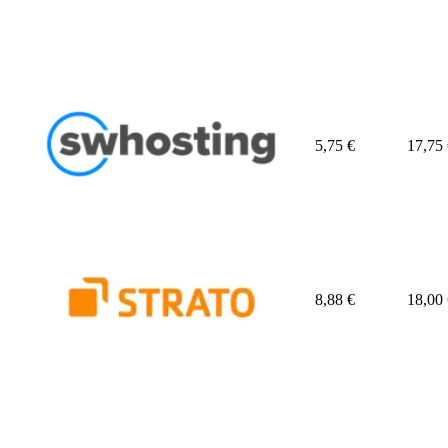
5,75
€
17,75
8,88
€
18,00