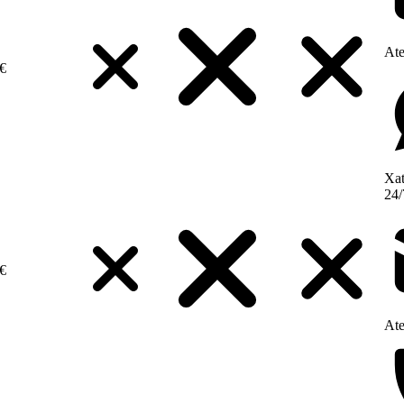
Ate
€
Xat
24/
€
Ate