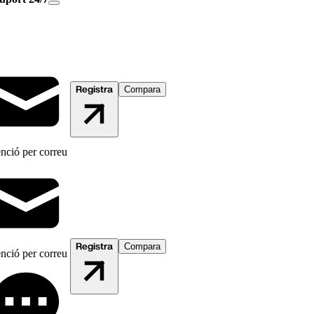
Registra
Compara
nció per correu
Registra
Compara
nció per correu