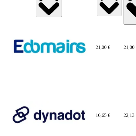
21,00
€
21,00
16,65
€
22,13