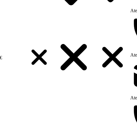
Ate
Ate
€
Ate