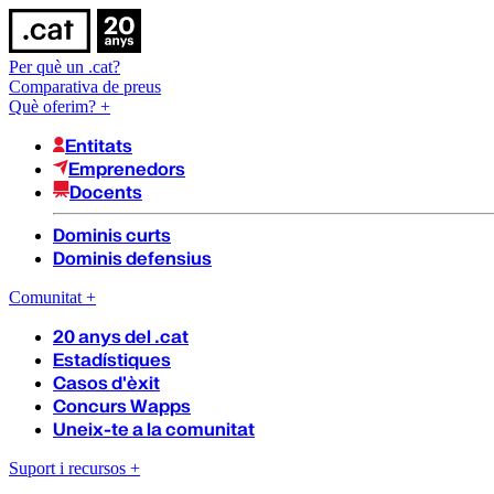
Per què un .cat?
Comparativa de preus
Què oferim?
+
Entitats
Emprenedors
Docents
Dominis curts
Dominis defensius
Comunitat
+
20 anys del .cat
Estadístiques
Casos d'èxit
Concurs Wapps
Uneix-te a la comunitat
Suport i recursos
+