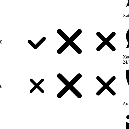
Xat
€
Xat
24/
€
Ate