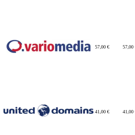
57,00
€
57,00
41,00
€
41,00