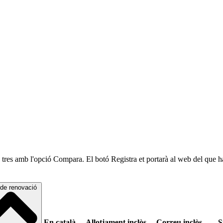
 a tres amb l'opció Compara. El botó Registra et portarà al web del que ha
de renovació
En català
Allotjament inclòs
Correu inclòs
S