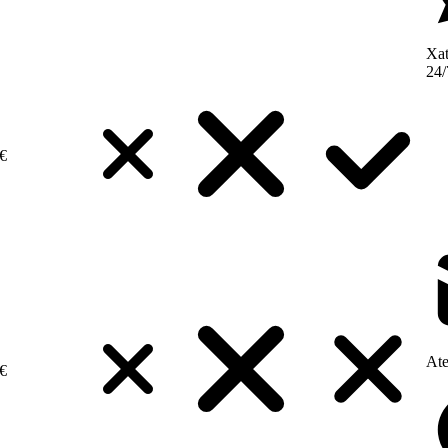
Xat
24/
€
Ate
€