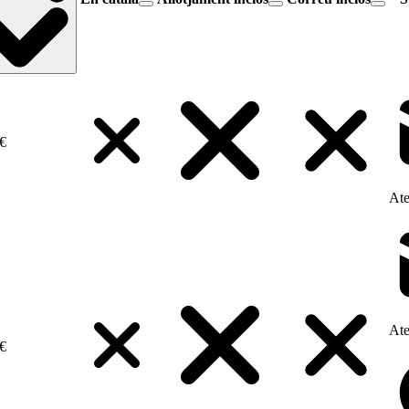
€
Ate
Ate
€