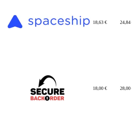
18,63
€
24,84
18,00
€
28,00