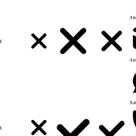
Ate
€
Ate
Xat
€