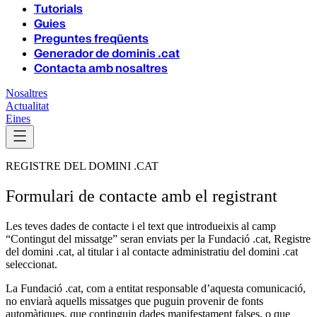
Tutorials
Guies
Preguntes freqüents
Generador de dominis .cat
Contacta amb nosaltres
Nosaltres
Actualitat
Eines
REGISTRE DEL DOMINI .CAT
Formulari de contacte amb el registrant
Les teves dades de contacte i el text que introdueixis al camp
“Contingut del missatge” seran enviats per la Fundació .cat, Registre
del domini .cat, al titular i al contacte administratiu del domini .cat
seleccionat.
La Fundació .cat, com a entitat responsable d’aquesta comunicació,
no enviarà aquells missatges que puguin provenir de fonts
automàtiques, que continguin dades manifestament falses, o que