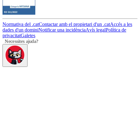
Normativa del .cat
Contactar amb el propietari d'un .cat
Accés a les
dades d'un domini
Notificar una incidència
Avís legal
Política de
privacitat
Galetes
Necessites ajuda?