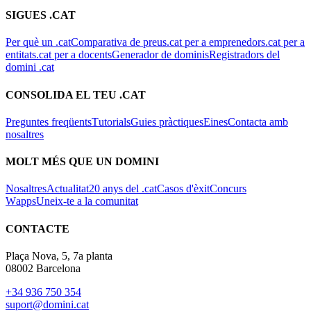
SIGUES .CAT
Per què un .cat
Comparativa de preus
.cat per a emprenedors
.cat per a
entitats
.cat per a docents
Generador de dominis
Registradors del
domini .cat
CONSOLIDA EL TEU .CAT
Preguntes freqüents
Tutorials
Guies pràctiques
Eines
Contacta amb
nosaltres
MOLT MÉS QUE UN DOMINI
Nosaltres
Actualitat
20 anys del .cat
Casos d'èxit
Concurs
Wapps
Uneix-te a la comunitat
CONTACTE
Plaça Nova, 5, 7a planta
08002 Barcelona
+34 936 750 354
suport@domini.cat