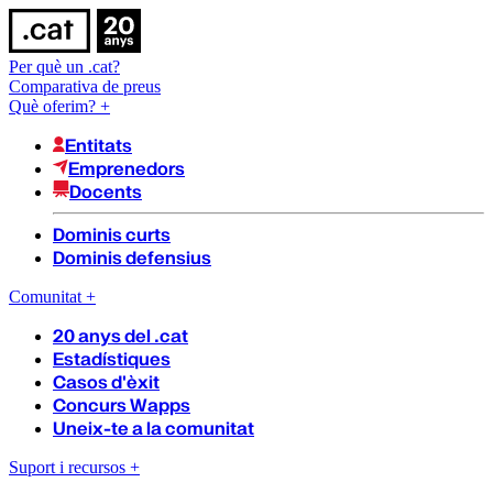
Per què un .cat?
Comparativa de preus
Què oferim?
+
Entitats
Emprenedors
Docents
Dominis curts
Dominis defensius
Comunitat
+
20 anys del .cat
Estadístiques
Casos d'èxit
Concurs Wapps
Uneix-te a la comunitat
Suport i recursos
+