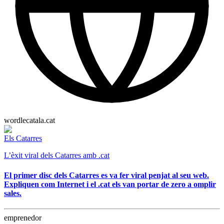
wordlecatala.cat
Els Catarres
L’èxit viral dels Catarres amb .cat
El primer disc dels Catarres es va fer viral penjat al seu web.
Expliquen com Internet i el .cat els van portar de zero a omplir
sales.
emprenedor