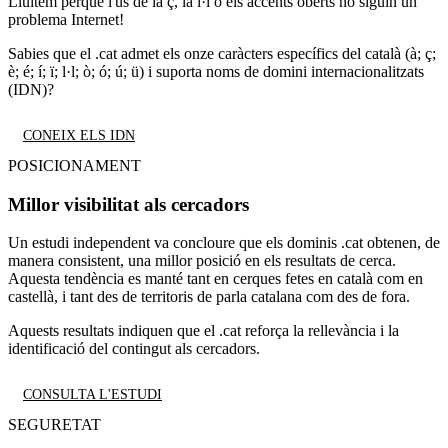
Lluitem perquè l'ús de la ç, la l·l o els accents oberts no siguin un
problema Internet!
Sabies que el .cat admet els onze caràcters específics del català (à; ç;
è; é; í; ï; l·l; ò; ó; ú; ü) i suporta noms de domini internacionalitzats
(IDN)?
CONEIX ELS IDN
POSICIONAMENT
Millor visibilitat als cercadors
Un estudi independent va concloure que els dominis .cat obtenen, de
manera consistent, una millor posició en els resultats de cerca.
Aquesta tendència es manté tant en cerques fetes en català com en
castellà, i tant des de territoris de parla catalana com des de fora.
Aquests resultats indiquen que el .cat reforça la rellevància i la
identificació del contingut als cercadors.
CONSULTA L'ESTUDI
SEGURETAT