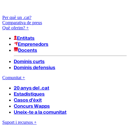
Per què un .cat?
Comparativa de preus
Què oferim?
+
Entitats
Emprenedors
Docents
Dominis curts
Dominis defensius
Comunitat
+
20 anys del .cat
Estadístiques
Casos d'èxit
Concurs Wapps
Uneix-te a la comunitat
Suport i recursos
+