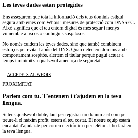
Les teves dades estan protegides
Ens assegurem que tota la informació dels teus dominis estigui
segura amb eines com Whois i mesures de protecció com DNSSEC.
Això significa que el teu entorn digital és més segur i menys
vulnerable a riscos o continguts sospitosos.
No només cuidem les teves dades, sinó que també combinem
esforços per evitar l'abús del DNS. Quan detectem dominis amb
comportament sospitós, alertem el titular perquè pugui actuar a
temps i minimitzar qualsevol amenaça de seguretat.
ACCEDEIX AL WHOIS
PROXIMITAT
Parlem com tu. T'entenem i t'ajudem en la teva
llengua.
Si tens qualsevol dubte, tant per registrar un domini .cat com per
treure-li el màxim profit, estem al teu costat. El nostre equip estarà
encantat d'ajudar-te per correu electrònic o per telèfon. I ho farà en
la teva llengua.