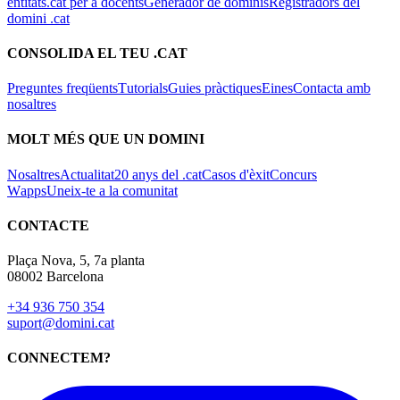
entitats
.cat per a docents
Generador de dominis
Registradors del
domini .cat
CONSOLIDA EL TEU .CAT
Preguntes freqüents
Tutorials
Guies pràctiques
Eines
Contacta amb
nosaltres
MOLT MÉS QUE UN DOMINI
Nosaltres
Actualitat
20 anys del .cat
Casos d'èxit
Concurs
Wapps
Uneix-te a la comunitat
CONTACTE
Plaça Nova, 5, 7a planta
08002 Barcelona
+34 936 750 354
suport@domini.cat
CONNECTEM?