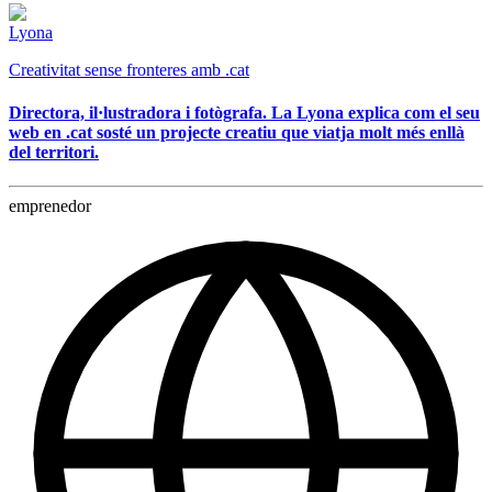
Lyona
Creativitat sense fronteres amb .cat
Directora, il·lustradora i fotògrafa. La Lyona explica com el seu
web en .cat sosté un projecte creatiu que viatja molt més enllà
del territori.
emprenedor