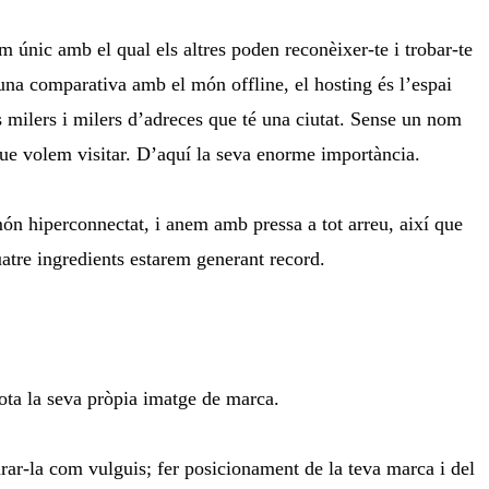
 únic amb el qual els altres poden reconèixer-te i trobar-te
 una comparativa amb el món offline, el hosting és l’espai
s milers i milers d’adreces que té una ciutat. Sense un nom
que volem visitar. D’aquí la seva enorme importància.
 món hiperconnectat, i anem amb pressa a tot arreu, així que
atre ingredients estarem generant record.
sota la seva pròpia imatge de marca.
turar-la com vulguis; fer posicionament de la teva marca i del