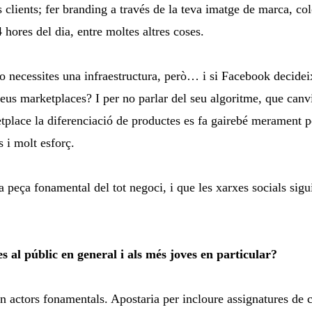
 clients; fer branding a través de la teva imatge de marca, col
 hores del dia, entre moltes altres coses.
o necessites una infraestructura, però… i si Facebook decideix
seus marketplaces? I per no parlar del seu algoritme, que canvi
tplace la diferenciació de productes es fa gairebé merament pe
 i molt esforç.
 peça fonamental del tot negoci, i que les xarxes socials sig
s al públic en general i als més joves en particular?
s són actors fonamentals. Apostaria per incloure assignatures 