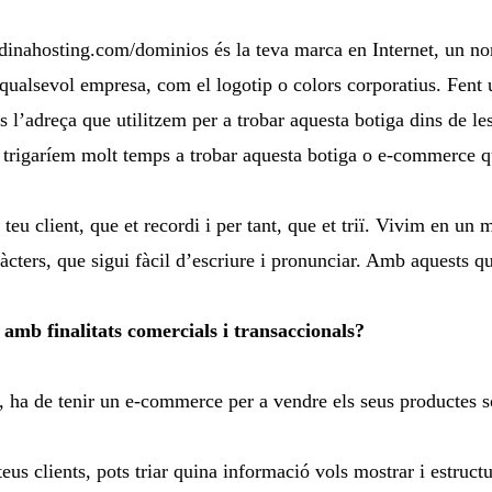
dinahosting.com/dominios és la teva marca en Internet, un nom
e qualsevol empresa, com el logotip o colors corporatius. Fent
 l’adreça que utilitzem per a trobar aquesta botiga dins de le
i trigaríem molt temps a trobar aquesta botiga o e-commerce 
teu client, que et recordi i per tant, que et triï. Vivim en un
ers, que sigui fàcil d’escriure i pronunciar. Amb aquests qu
s amb finalitats comercials i transaccionals?
t, ha de tenir un e-commerce per a vendre els seus productes 
teus clients, pots triar quina informació vols mostrar i estruc