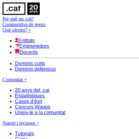
Per què un .cat?
Comparativa de preus
Què oferim?
+
Entitats
Emprenedors
Docents
Dominis curts
Dominis defensius
Comunitat
+
20 anys del .cat
Estadístiques
Casos d'èxit
Concurs Wapps
Uneix-te a la comunitat
Suport i recursos
+
Tutorials