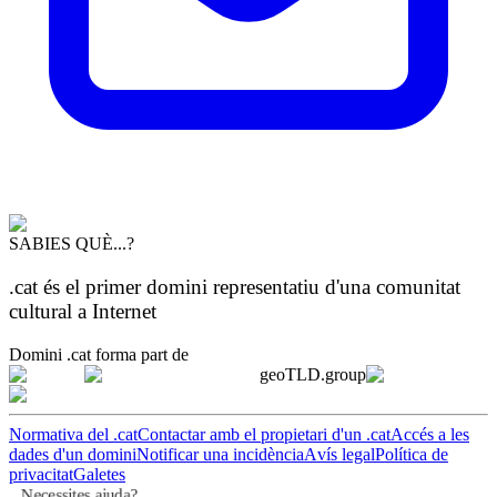
SABIES QUÈ...?
.cat és el primer domini representatiu d'una comunitat
cultural a Internet
Domini .cat forma part de
geoTLD.group
Normativa del .cat
Contactar amb el propietari d'un .cat
Accés a les
dades d'un domini
Notificar una incidència
Avís legal
Política de
privacitat
Galetes
Necessites ajuda?