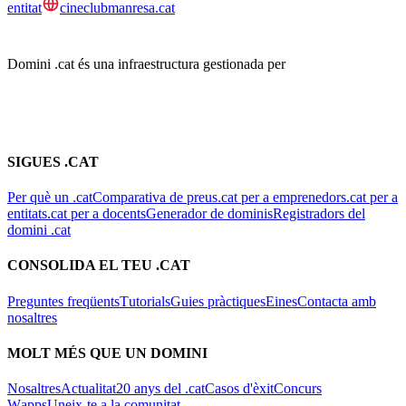
entitat
cineclubmanresa.cat
Domini .cat és una infraestructura gestionada per
SIGUES .CAT
Per què un .cat
Comparativa de preus
.cat per a emprenedors
.cat per a
entitats
.cat per a docents
Generador de dominis
Registradors del
domini .cat
CONSOLIDA EL TEU .CAT
Preguntes freqüents
Tutorials
Guies pràctiques
Eines
Contacta amb
nosaltres
MOLT MÉS QUE UN DOMINI
Nosaltres
Actualitat
20 anys del .cat
Casos d'èxit
Concurs
Wapps
Uneix-te a la comunitat