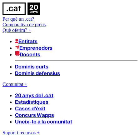
Per què un .cat?
Comparativa de preus
Què oferim?
+
Entitats
Emprenedors
Docents
Dominis curts
Dominis defensius
Comunitat
+
20 anys del .cat
Estadístiques
Casos d'èxit
Concurs Wapps
Uneix-te a la comunitat
Suport i recursos
+