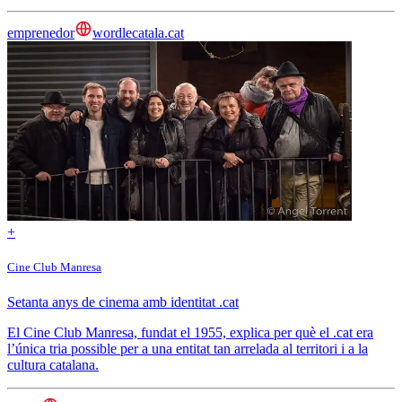
emprenedor
wordlecatala.cat
+
Cine Club Manresa
Setanta anys de cinema amb identitat .cat
El Cine Club Manresa, fundat el 1955, explica per què el .cat era
l’única tria possible per a una entitat tan arrelada al territori i a la
cultura catalana.