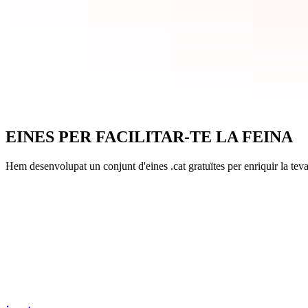
EINES PER FACILITAR-TE LA FEINA
Hem desenvolupat un conjunt d'eines .cat gratuïtes per enriquir la teva
ja.cat
Escurça els teus enllaços
va.cat
Comparteix arxius de fins a 2 GB