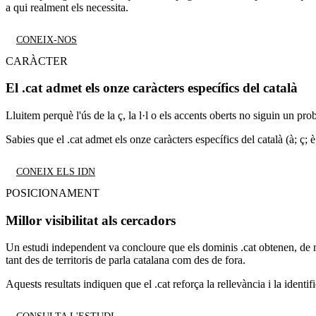
a qui realment els necessita.
CONEIX-NOS
CARÀCTER
El .cat admet els onze caràcters específics del català
Lluitem perquè l'ús de la ç, la l·l o els accents oberts no siguin un pro
Sabies que el .cat admet els onze caràcters específics del català (à; ç; è
CONEIX ELS IDN
POSICIONAMENT
Millor visibilitat als cercadors
Un estudi independent va concloure que els dominis .cat obtenen, de ma
tant des de territoris de parla catalana com des de fora.
Aquests resultats indiquen que el .cat reforça la rellevància i la identif