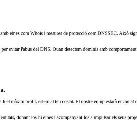
a amb eines com Whois i mesures de protecció com DNSSEC. Això signifi
er evitar l'abús del DNS. Quan detectem dominis amb comportament sosp
ua.
-li el màxim profit, estem al teu costat. El nostre equip estarà encantat d
entitats, donant-los-hi eines i acompanyant-los a impulsar els seus projec