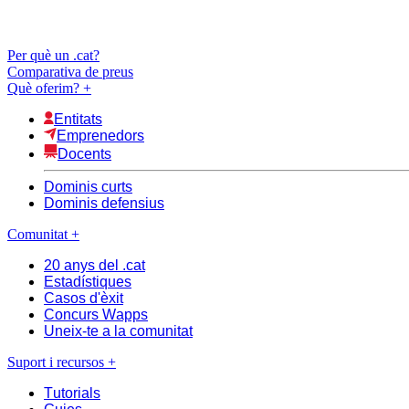
Per què un .cat?
Comparativa de preus
Què oferim?
+
Entitats
Emprenedors
Docents
Dominis curts
Dominis defensius
Comunitat
+
20 anys del .cat
Estadístiques
Casos d'èxit
Concurs Wapps
Uneix-te a la comunitat
Suport i recursos
+
Tutorials