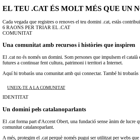
EL TEU .CAT ÉS MOLT MÉS QUE UN 
Cada vegada que registres o renoves el teu domini .cat, estàs contribuin
6 RAONS PER TRIAR EL .CAT
COMUNITAT
Una comunitat amb recursos i històries que inspiren
El .cat no és només un domini. Som persones que impulsem el català en 
futures a continuar fent cultura, patrimoni i territori a Internet.
Aquí hi trobaràs una comunitat amb qui connectar. També hi trobaràs recu
UNEIX-TE A LA COMUNITAT
IDENTITAT
Un domini pels catalanoparlants
El .cat forma part d'Accent Obert, una fundació sense ànim de lucre que 
comunitat catalanoparlant.
A més, protegim el .cat perquè només pugui ser utilitzat per webs que i