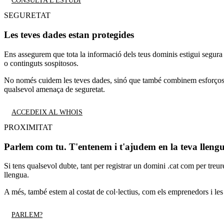
CONSULTA L'ESTUDI
SEGURETAT
Les teves dades estan protegides
Ens assegurem que tota la informació dels teus dominis estigui segur
o continguts sospitosos.
No només cuidem les teves dades, sinó que també combinem esforços p
qualsevol amenaça de seguretat.
ACCEDEIX AL WHOIS
PROXIMITAT
Parlem com tu. T'entenem i t'ajudem en la teva lleng
Si tens qualsevol dubte, tant per registrar un domini .cat com per treure
llengua.
A més, també estem al costat de col·lectius, com els emprenedors i les 
PARLEM?