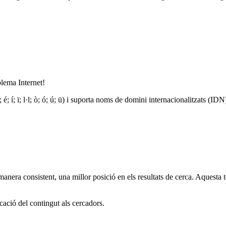
blema Internet!
; é; í; ï; l·l; ò; ó; ú; ü) i suporta noms de domini internacionalitzats (IDN
nera consistent, una millor posició en els resultats de cerca. Aquesta te
icació del contingut als cercadors.