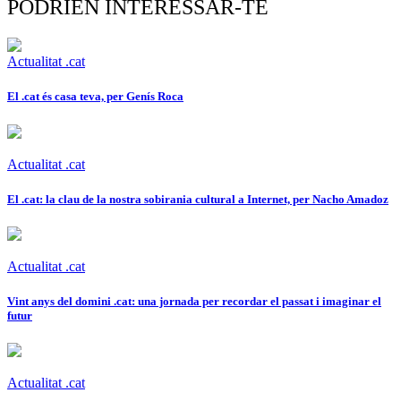
PODRIEN INTERESSAR-TE
Actualitat .cat
El .cat és casa teva, per Genís Roca
Actualitat .cat
El .cat: la clau de la nostra sobirania cultural a Internet, per Nacho Amadoz
Actualitat .cat
Vint anys del domini .cat: una jornada per recordar el passat i imaginar el
futur
Actualitat .cat