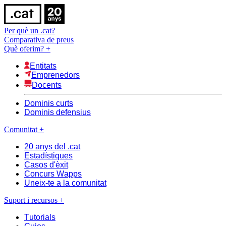
Per què un .cat?
Comparativa de preus
Què oferim?
+
Entitats
Emprenedors
Docents
Dominis curts
Dominis defensius
Comunitat
+
20 anys del .cat
Estadístiques
Casos d'èxit
Concurs Wapps
Uneix-te a la comunitat
Suport i recursos
+
Tutorials