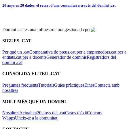
20 anys en 20 dades: el retrat d’una comunitat a través del domini .cat
Domini .cat és una infraestructura gestionada per
SIGUES .CAT
Per què un .cat
Comparativa de preus
.cat per a emprenedors
.cat per a
entitats
.cat per a docents
Generador de dominis
Registradors del
domini .cat
CONSOLIDA EL TEU .CAT
Preguntes freqüents
Tutorials
Guies pràctiques
Eines
Contacta amb
nosaltres
MOLT MÉS QUE UN DOMINI
Nosaltres
Actualitat
20 anys del .cat
Casos d'èxit
Concurs
Wapps
Uneix-te a la comunitat