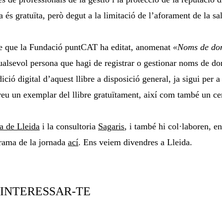
a és gratuïta, però degut a la limitació de l’aforament de la sa
bre que la Fundació puntCAT ha editat, anomenat
«Noms de dom
 qualsevol persona que hagi de registrar o gestionar noms de 
ició digital d’aquest llibre a disposició general, ja sigui per 
reu un exemplar del llibre gratuïtament, així com també un cert
a de Lleida
i la consultoria
Sagaris
, i també hi col·laboren, ent
grama de la jornada
ací
. Ens veiem divendres a Lleida.
 INTERESSAR-TE