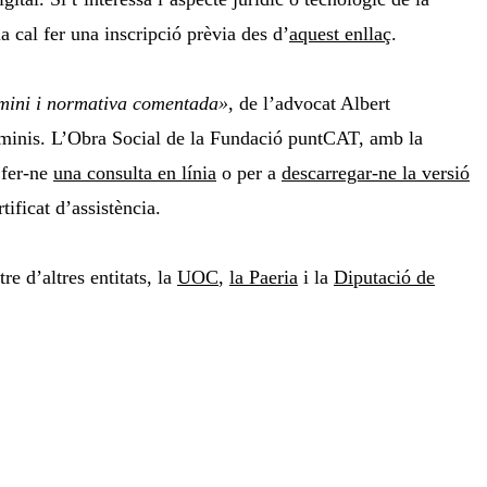
la cal fer una inscripció prèvia des d’
aquest enllaç
.
ini i normativa comentada»
, de l’advocat Albert
dominis. L’Obra Social de la Fundació puntCAT, amb la
a fer-ne
una consulta en línia
o per a
descarregar-ne la versió
ificat d’assistència.
re d’altres entitats, la
UOC
,
la Paeria
i la
Diputació de