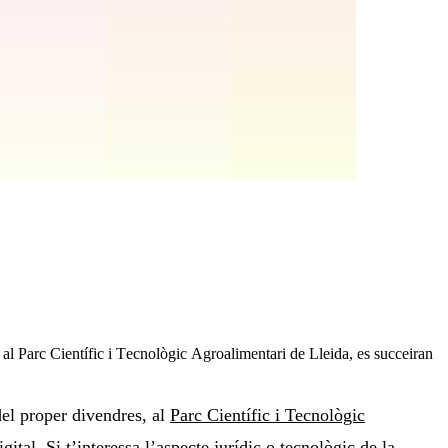
, al Parc Científic i Tecnològic Agroalimentari de Lleida, es succeiran
del proper divendres, al
Parc Científic i Tecnològic
gital. Si t’interessa l’aspecte jurídic o tecnològic de la