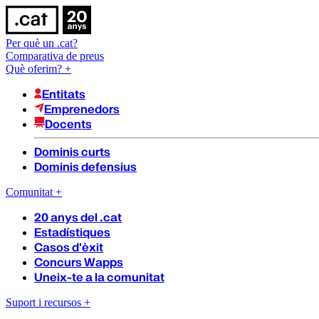
Per què un .cat?
Comparativa de preus
Què oferim?
+
Entitats
Emprenedors
Docents
Dominis curts
Dominis defensius
Comunitat
+
20 anys del .cat
Estadístiques
Casos d'èxit
Concurs Wapps
Uneix-te a la comunitat
Suport i recursos
+