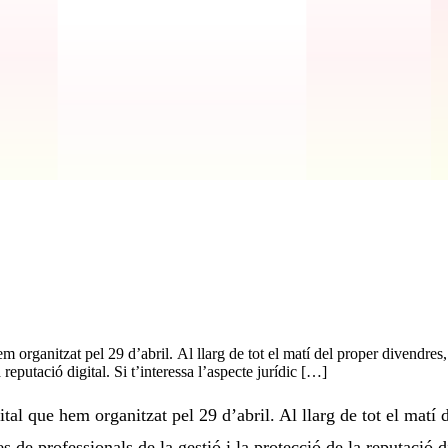
em organitzat pel 29 d’abril. Al llarg de tot el matí del proper divendres
 reputació digital. Si t’interessa l’aspecte jurídic […]
ital que hem organitzat pel 29 d’abril. Al llarg de tot el matí 
s de professionals de la gestió i la protecció de la reputació di