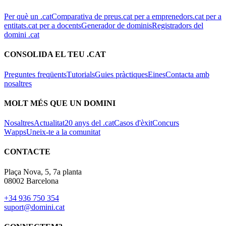
Per què un .cat
Comparativa de preus
.cat per a emprenedors
.cat per a
entitats
.cat per a docents
Generador de dominis
Registradors del
domini .cat
CONSOLIDA EL TEU .CAT
Preguntes freqüents
Tutorials
Guies pràctiques
Eines
Contacta amb
nosaltres
MOLT MÉS QUE UN DOMINI
Nosaltres
Actualitat
20 anys del .cat
Casos d'èxit
Concurs
Wapps
Uneix-te a la comunitat
CONTACTE
Plaça Nova, 5, 7a planta
08002 Barcelona
+34 936 750 354
suport@domini.cat