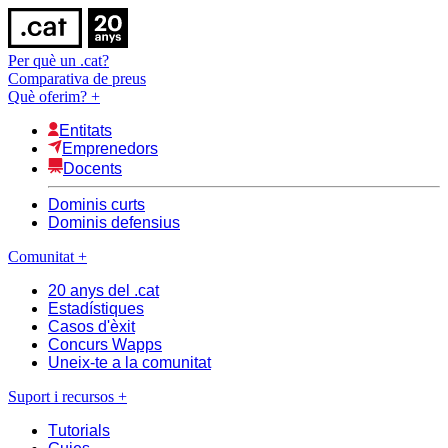
Per què un .cat?
Comparativa de preus
Què oferim?
+
Entitats
Emprenedors
Docents
Dominis curts
Dominis defensius
Comunitat
+
20 anys del .cat
Estadístiques
Casos d'èxit
Concurs Wapps
Uneix-te a la comunitat
Suport i recursos
+
Tutorials