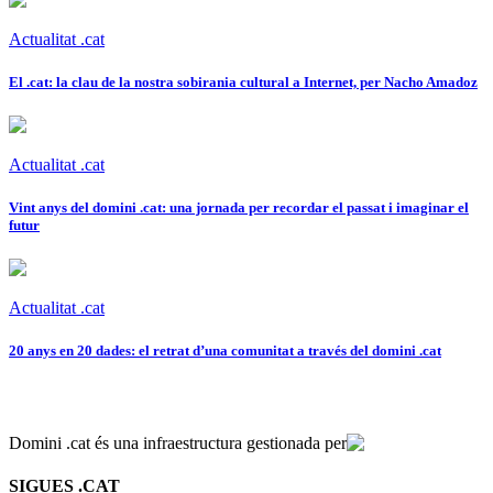
Actualitat .cat
El .cat: la clau de la nostra sobirania cultural a Internet, per Nacho Amadoz
Actualitat .cat
Vint anys del domini .cat: una jornada per recordar el passat i imaginar el
futur
Actualitat .cat
20 anys en 20 dades: el retrat d’una comunitat a través del domini .cat
Domini .cat és una infraestructura gestionada per
SIGUES .CAT