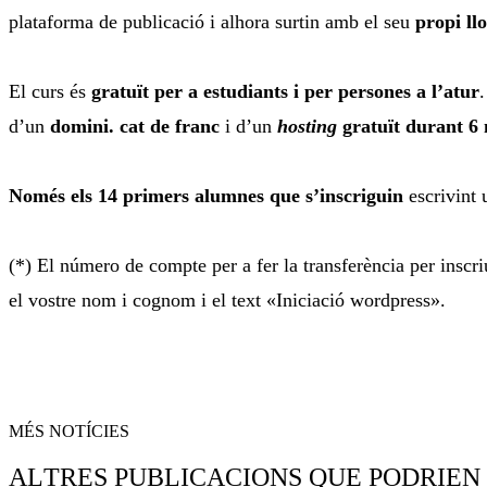
plataforma de publicació i alhora surtin amb el seu
propi ll
El curs és
gratuït per a estudiants i per persones a l’atur
.
d’un
domini. cat de franc
i d’un
hosting
gratuït durant 6
Només els 14 primers alumnes que s’inscriguin
escrivint 
(*) El número de compte per a fer la transferència per ins
el vostre nom i cognom i el text «Iniciació wordpress».
MÉS NOTÍCIES
ALTRES PUBLICACIONS QUE PODRIEN