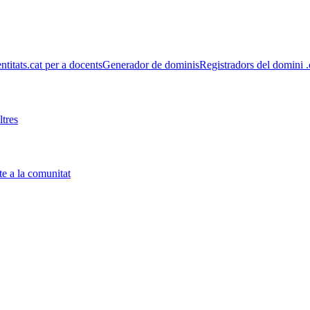
entitats
.cat per a docents
Generador de dominis
Registradors del domini .
tres
e a la comunitat