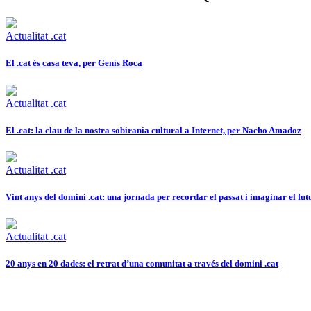
Actualitat .cat
El .cat és casa teva, per Genís Roca
Actualitat .cat
El .cat: la clau de la nostra sobirania cultural a Internet, per Nacho Amadoz
Actualitat .cat
Vint anys del domini .cat: una jornada per recordar el passat i imaginar el fut
Actualitat .cat
20 anys en 20 dades: el retrat d’una comunitat a través del domini .cat