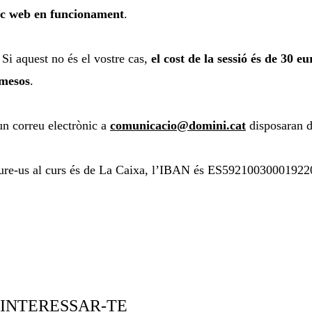
oc web en funcionament
.
 Si aquest no és el vostre cas,
el cost de la sessió és de 30 eu
 mesos
.
un correu electrònic a
comunicacio@domini.cat
disposaran 
criure-us al curs és de La Caixa, l’IBAN és ES59210030001922
 INTERESSAR-TE