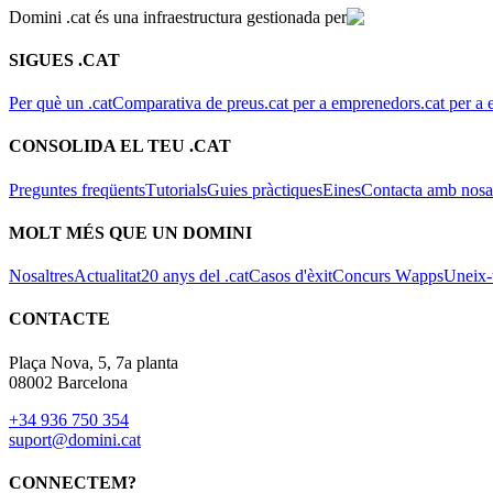
Domini .cat és una infraestructura gestionada per
SIGUES .CAT
Per què un .cat
Comparativa de preus
.cat per a emprenedors
.cat per a 
CONSOLIDA EL TEU .CAT
Preguntes freqüents
Tutorials
Guies pràctiques
Eines
Contacta amb nosal
MOLT MÉS QUE UN DOMINI
Nosaltres
Actualitat
20 anys del .cat
Casos d'èxit
Concurs Wapps
Uneix-t
CONTACTE
Plaça Nova, 5, 7a planta
08002 Barcelona
+34 936 750 354
suport@domini.cat
CONNECTEM?