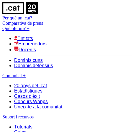
Per què un .cat?
Comparativa de preus
Què oferim?
+
Entitats
Emprenedors
Docents
Dominis curts
Dominis defensius
Comunitat
+
20 anys del .cat
Estadístiques
Casos d'èxit
Concurs Wapps
Uneix-te a la comunitat
Suport i recursos
+
Tutorials