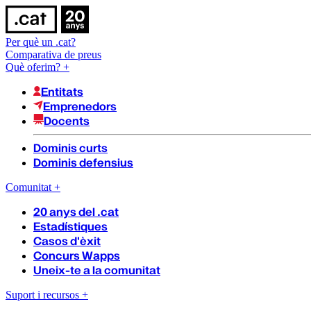
Per què un .cat?
Comparativa de preus
Què oferim?
+
Entitats
Emprenedors
Docents
Dominis curts
Dominis defensius
Comunitat
+
20 anys del .cat
Estadístiques
Casos d'èxit
Concurs Wapps
Uneix-te a la comunitat
Suport i recursos
+