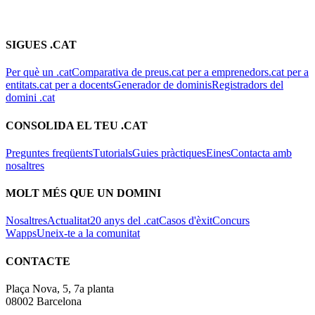
Per què un .cat
Comparativa de preus
.cat per a emprenedors
.cat per a
entitats
.cat per a docents
Generador de dominis
Registradors del
domini .cat
CONSOLIDA EL TEU .CAT
Preguntes freqüents
Tutorials
Guies pràctiques
Eines
Contacta amb
nosaltres
MOLT MÉS QUE UN DOMINI
Nosaltres
Actualitat
20 anys del .cat
Casos d'èxit
Concurs
Wapps
Uneix-te a la comunitat
CONTACTE
Plaça Nova, 5, 7a planta
08002 Barcelona
+34 936 750 354
suport@domini.cat
CONNECTEM?