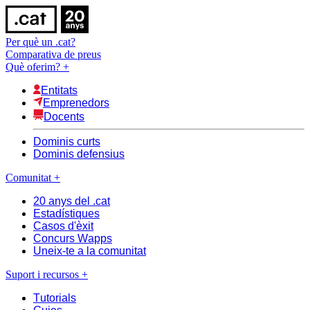
Per què un .cat?
Comparativa de preus
Què oferim?
+
Entitats
Emprenedors
Docents
Dominis curts
Dominis defensius
Comunitat
+
20 anys del .cat
Estadístiques
Casos d'èxit
Concurs Wapps
Uneix-te a la comunitat
Suport i recursos
+
Tutorials