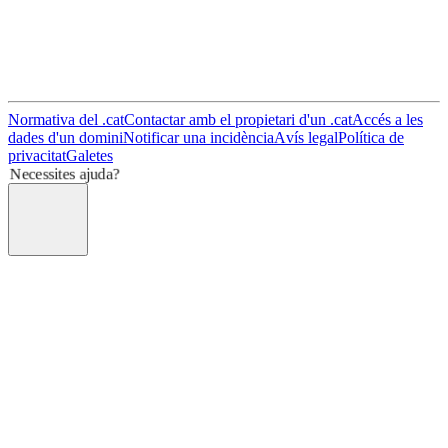
Normativa del .cat
Contactar amb el propietari d'un .cat
Accés a les
dades d'un domini
Notificar una incidència
Avís legal
Política de
privacitat
Galetes
Necessites ajuda?