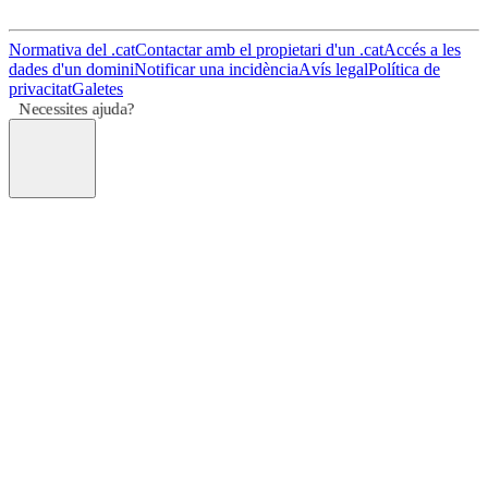
Normativa del .cat
Contactar amb el propietari d'un .cat
Accés a les
dades d'un domini
Notificar una incidència
Avís legal
Política de
privacitat
Galetes
Necessites ajuda?