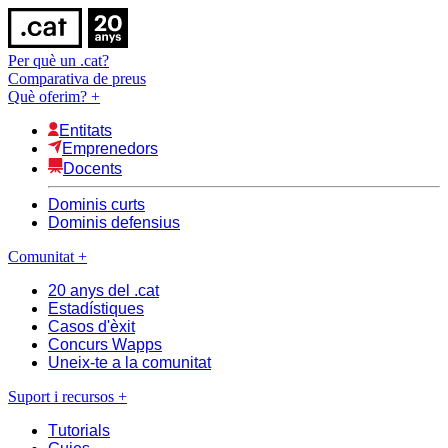
Per què un .cat?
Comparativa de preus
Què oferim?
+
Entitats
Emprenedors
Docents
Dominis curts
Dominis defensius
Comunitat
+
20 anys del .cat
Estadístiques
Casos d'èxit
Concurs Wapps
Uneix-te a la comunitat
Suport i recursos
+
Tutorials