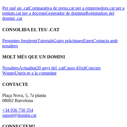
Per què un .cat
Comparativa de preus
.cat per a emprenedors
.cat per a
entitats
.cat per a docents
Generador de dominis
Registradors del
domini .cat
CONSOLIDA EL TEU .CAT
Preguntes freqüents
Tutorials
Guies pràctiques
Eines
Contacta amb
nosaltres
MOLT MÉS QUE UN DOMINI
Nosaltres
Actualitat
20 anys del .cat
Casos d'èxit
Concurs
Wapps
Uneix-te a la comunitat
CONTACTE
Plaça Nova, 5, 7a planta
08002 Barcelona
+34 936 750 354
suport@domini.cat
CONNECTEM?