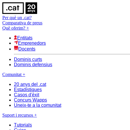
Per què un .cat?
Comparativa de preus
Què oferim?
+
Entitats
Emprenedors
Docents
Dominis curts
Dominis defensius
Comunitat
+
20 anys del .cat
Estadístiques
Casos d'èxit
Concurs Wapps
Uneix-te a la comunitat
Suport i recursos
+
Tutorials