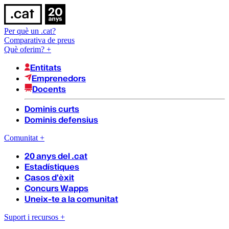
Per què un .cat?
Comparativa de preus
Què oferim?
+
Entitats
Emprenedors
Docents
Dominis curts
Dominis defensius
Comunitat
+
20 anys del .cat
Estadístiques
Casos d'èxit
Concurs Wapps
Uneix-te a la comunitat
Suport i recursos
+