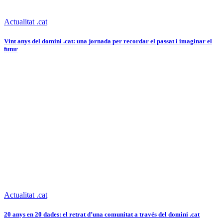
Actualitat .cat
Vint anys del domini .cat: una jornada per recordar el passat i imaginar el
futur
Actualitat .cat
20 anys en 20 dades: el retrat d’una comunitat a través del domini .cat