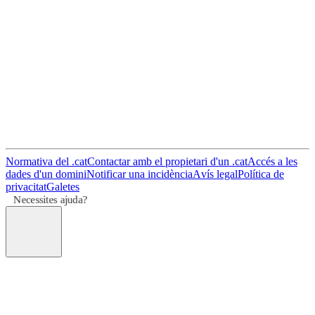
Normativa del .cat
Contactar amb el propietari d'un .cat
Accés a les
dades d'un domini
Notificar una incidència
Avís legal
Política de
privacitat
Galetes
Necessites ajuda?