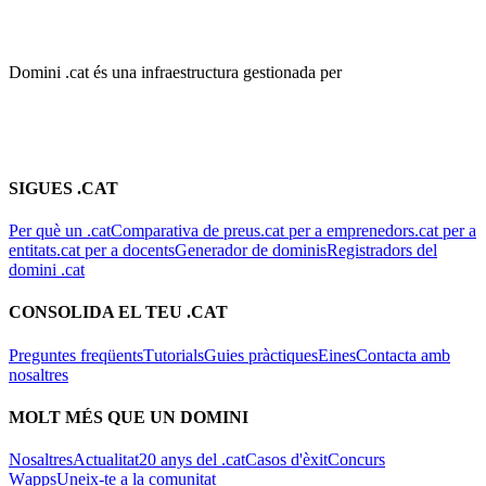
Domini .cat és una infraestructura gestionada per
SIGUES .CAT
Per què un .cat
Comparativa de preus
.cat per a emprenedors
.cat per a
entitats
.cat per a docents
Generador de dominis
Registradors del
domini .cat
CONSOLIDA EL TEU .CAT
Preguntes freqüents
Tutorials
Guies pràctiques
Eines
Contacta amb
nosaltres
MOLT MÉS QUE UN DOMINI
Nosaltres
Actualitat
20 anys del .cat
Casos d'èxit
Concurs
Wapps
Uneix-te a la comunitat