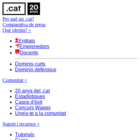
Per què un .cat?
Comparativa de preus
Què oferim?
+
Entitats
Emprenedors
Docents
Dominis curts
Dominis defensius
Comunitat
+
20 anys del .cat
Estadístiques
Casos d'èxit
Concurs Wapps
Uneix-te a la comunitat
Suport i recursos
+
Tutorials