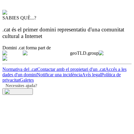
SABIES QUÈ...?
.cat és el primer domini representatiu d'una comunitat
cultural a Internet
Domini .cat forma part de
geoTLD.group
Normativa del .cat
Contactar amb el propietari d'un .cat
Accés a les
dades d'un domini
Notificar una incidència
Avís legal
Política de
privacitat
Galetes
Necessites ajuda?