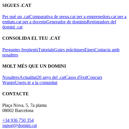
SIGUES .CAT
Per què un .cat
Comparativa de preus
.cat per a emprenedors
.cat per a
entitats
.cat per a docents
Generador de dominis
Registradors del
domini .cat
CONSOLIDA EL TEU .CAT
Preguntes freqüents
Tutorials
Guies pràctiques
Eines
Contacta amb
nosaltres
MOLT MÉS QUE UN DOMINI
Nosaltres
Actualitat
20 anys del .cat
Casos d'èxit
Concurs
Wapps
Uneix-te a la comunitat
CONTACTE
Plaça Nova, 5, 7a planta
08002 Barcelona
+34 936 750 354
suport@domini.cat