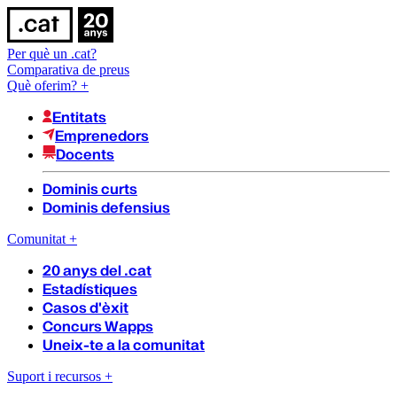
Per què un .cat?
Comparativa de preus
Què oferim?
+
Entitats
Emprenedors
Docents
Dominis curts
Dominis defensius
Comunitat
+
20 anys del .cat
Estadístiques
Casos d'èxit
Concurs Wapps
Uneix-te a la comunitat
Suport i recursos
+