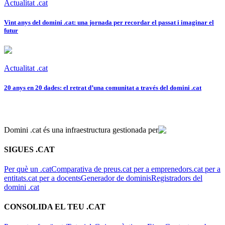
Actualitat .cat
Vint anys del domini .cat: una jornada per recordar el passat i imaginar el
futur
Actualitat .cat
20 anys en 20 dades: el retrat d’una comunitat a través del domini .cat
Domini .cat és una infraestructura gestionada per
SIGUES .CAT
Per què un .cat
Comparativa de preus
.cat per a emprenedors
.cat per a
entitats
.cat per a docents
Generador de dominis
Registradors del
domini .cat
CONSOLIDA EL TEU .CAT