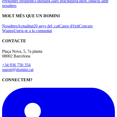
Preguntes freqüents
Tutorials
Guies pràctiques
Eines
Contacta amb
nosaltres
MOLT MÉS QUE UN DOMINI
Nosaltres
Actualitat
20 anys del .cat
Casos d'èxit
Concurs
Wapps
Uneix-te a la comunitat
CONTACTE
Plaça Nova, 5, 7a planta
08002 Barcelona
+34 936 750 354
suport@domini.cat
CONNECTEM?