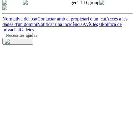
geoTLD.group
Normativa del .cat
Contactar amb el propietari d'un .cat
Accés a les
dades d'un domini
Notificar una incidència
Avís legal
Política de
privacitat
Galetes
Necessites ajuda?