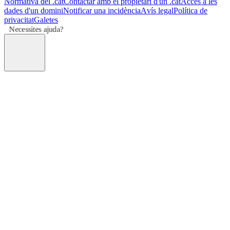
Normativa del .cat
Contactar amb el propietari d'un .cat
Accés a les
dades d'un domini
Notificar una incidència
Avís legal
Política de
privacitat
Galetes
Necessites ajuda?