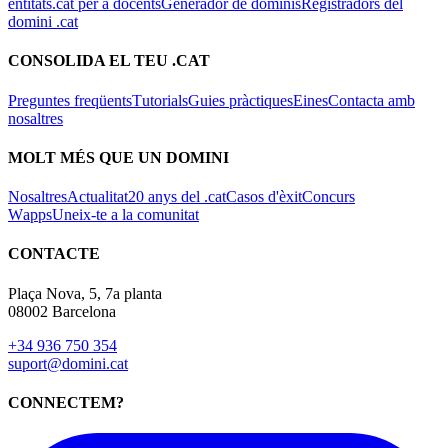
entitats
.cat per a docents
Generador de dominis
Registradors del
domini .cat
CONSOLIDA EL TEU .CAT
Preguntes freqüents
Tutorials
Guies pràctiques
Eines
Contacta amb
nosaltres
MOLT MÉS QUE UN DOMINI
Nosaltres
Actualitat
20 anys del .cat
Casos d'èxit
Concurs
Wapps
Uneix-te a la comunitat
CONTACTE
Plaça Nova, 5, 7a planta
08002 Barcelona
+34 936 750 354
suport@domini.cat
CONNECTEM?