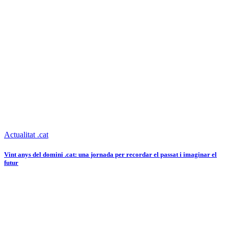
Actualitat .cat
Vint anys del domini .cat: una jornada per recordar el passat i imaginar el
futur