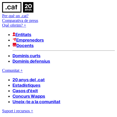
Per què un .cat?
Comparativa de preus
Què oferim?
+
Entitats
Emprenedors
Docents
Dominis curts
Dominis defensius
Comunitat
+
20 anys del .cat
Estadístiques
Casos d'èxit
Concurs Wapps
Uneix-te a la comunitat
Suport i recursos
+