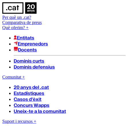
Per què un .cat?
Comparativa de preus
Què oferim?
+
Entitats
Emprenedors
Docents
Dominis curts
Dominis defensius
Comunitat
+
20 anys del .cat
Estadístiques
Casos d'èxit
Concurs Wapps
Uneix-te a la comunitat
Suport i recursos
+