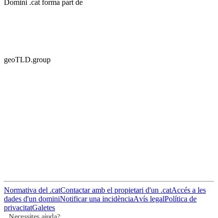
Domini .cat forma part de
geoTLD.group
Normativa del .cat
Contactar amb el propietari d'un .cat
Accés a les
dades d'un domini
Notificar una incidència
Avís legal
Política de
privacitat
Galetes
Necessites ajuda?