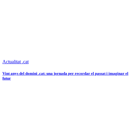
Actualitat .cat
Vint anys del domini .cat: una jornada per recordar el passat i imaginar el
futur