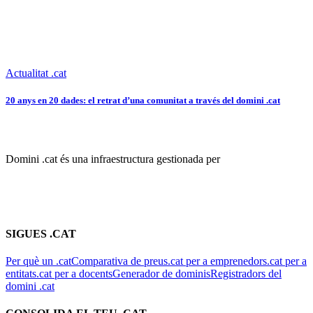
Actualitat .cat
20 anys en 20 dades: el retrat d’una comunitat a través del domini .cat
Domini .cat és una infraestructura gestionada per
SIGUES .CAT
Per què un .cat
Comparativa de preus
.cat per a emprenedors
.cat per a
entitats
.cat per a docents
Generador de dominis
Registradors del
domini .cat