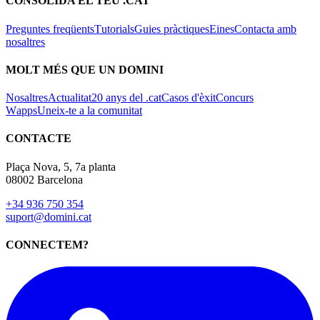
CONSOLIDA EL TEU .CAT
Preguntes freqüents
Tutorials
Guies pràctiques
Eines
Contacta amb
nosaltres
MOLT MÉS QUE UN DOMINI
Nosaltres
Actualitat
20 anys del .cat
Casos d'èxit
Concurs
Wapps
Uneix-te a la comunitat
CONTACTE
Plaça Nova, 5, 7a planta
08002 Barcelona
+34 936 750 354
suport@domini.cat
CONNECTEM?