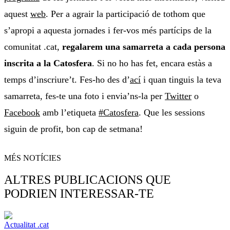
aquest
web
. Per a agrair la participació de tothom que
s’apropi a aquesta jornades i fer-vos més partícips de la
comunitat .cat,
regalarem una samarreta a cada persona
inscrita a la Catosfera
. Si no ho has fet, encara estàs a
temps d’inscriure’t. Fes-ho des d’
ací
i quan tinguis la teva
samarreta, fes-te una foto i envia’ns-la per
Twitter
o
Facebook
amb l’etiqueta
#Catosfera
. Que les sessions
siguin de profit, bon cap de setmana!
MÉS NOTÍCIES
ALTRES PUBLICACIONS QUE
PODRIEN INTERESSAR-TE
Actualitat .cat