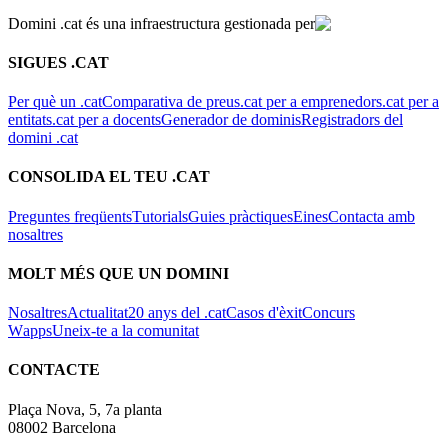
Domini .cat és una infraestructura gestionada per
SIGUES .CAT
Per què un .cat
Comparativa de preus
.cat per a emprenedors
.cat per a
entitats
.cat per a docents
Generador de dominis
Registradors del
domini .cat
CONSOLIDA EL TEU .CAT
Preguntes freqüents
Tutorials
Guies pràctiques
Eines
Contacta amb
nosaltres
MOLT MÉS QUE UN DOMINI
Nosaltres
Actualitat
20 anys del .cat
Casos d'èxit
Concurs
Wapps
Uneix-te a la comunitat
CONTACTE
Plaça Nova, 5, 7a planta
08002 Barcelona