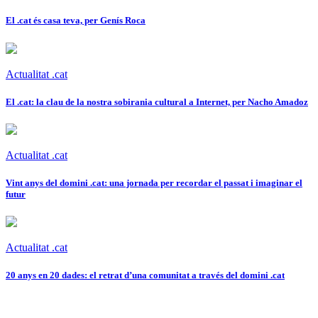
El .cat és casa teva, per Genís Roca
Actualitat .cat
El .cat: la clau de la nostra sobirania cultural a Internet, per Nacho Amadoz
Actualitat .cat
Vint anys del domini .cat: una jornada per recordar el passat i imaginar el
futur
Actualitat .cat
20 anys en 20 dades: el retrat d’una comunitat a través del domini .cat