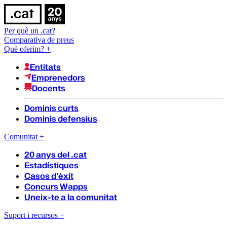
Per què un .cat?
Comparativa de preus
Què oferim?
+
Entitats
Emprenedors
Docents
Dominis curts
Dominis defensius
Comunitat
+
20 anys del .cat
Estadístiques
Casos d'èxit
Concurs Wapps
Uneix-te a la comunitat
Suport i recursos
+