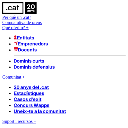
Per què un .cat?
Comparativa de preus
Què oferim?
+
Entitats
Emprenedors
Docents
Dominis curts
Dominis defensius
Comunitat
+
20 anys del .cat
Estadístiques
Casos d'èxit
Concurs Wapps
Uneix-te a la comunitat
Suport i recursos
+