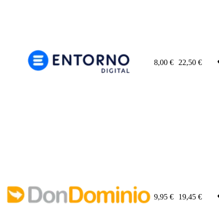
8,00
€
22,50
€
9,95
€
19,45
€