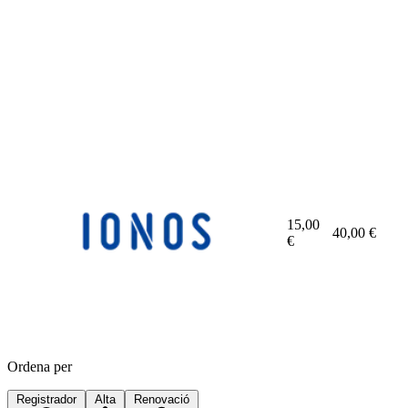
15,00
40,00
€
€
Ordena per
Registrador
Alta
Renovació