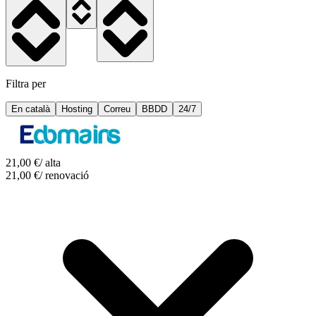
Filtra per
En català
Hosting
Correu
BBDD
24/7
21,00
€
/ alta
21,00
€
/ renovació