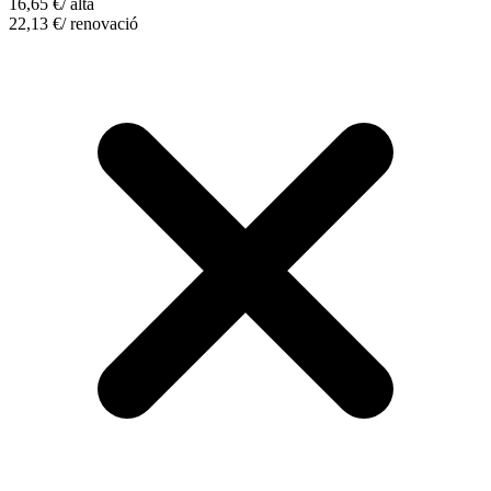
16,65
€
/ alta
22,13
€
/ renovació