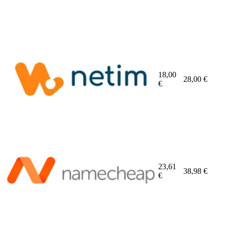
18,00
28,00
€
€
23,61
38,98
€
€