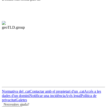
geoTLD.group
Normativa del .cat
Contactar amb el propietari d'un .cat
Accés a les
dades d'un domini
Notificar una incidència
Avís legal
Política de
privacitat
Galetes
Necessites ajuda?