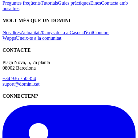
Preguntes freqüents
Tutorials
Guies pràctiques
Eines
Contacta amb
nosaltres
MOLT MÉS QUE UN DOMINI
Nosaltres
Actualitat
20 anys del .cat
Casos d'èxit
Concurs
Wapps
Uneix-te a la comunitat
CONTACTE
Plaça Nova, 5, 7a planta
08002 Barcelona
+34 936 750 354
suport@domini.cat
CONNECTEM?