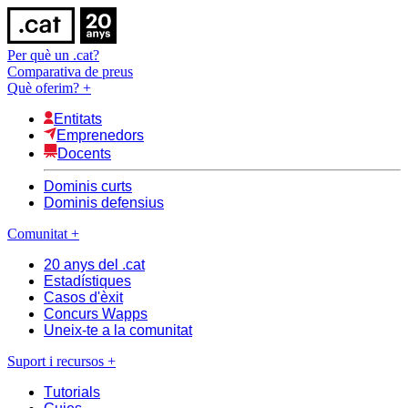
Per què un .cat?
Comparativa de preus
Què oferim?
+
Entitats
Emprenedors
Docents
Dominis curts
Dominis defensius
Comunitat
+
20 anys del .cat
Estadístiques
Casos d'èxit
Concurs Wapps
Uneix-te a la comunitat
Suport i recursos
+
Tutorials