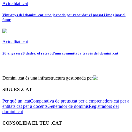
Actualitat .cat
Vint anys del domini .cat: una jornada per recordar el passat i imaginar el
futur
Actualitat .cat
20 anys en 20 dades: el retrat d’una comunitat a través del domini .cat
Domini .cat és una infraestructura gestionada per
SIGUES .CAT
Per què un .cat
Comparativa de preus
.cat per a emprenedors
.cat per a
entitats
.cat per a docents
Generador de dominis
Registradors del
domini .cat
CONSOLIDA EL TEU .CAT