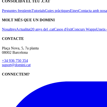
CONSOLIDA EL TEU .CAT
Preguntes freqüents
Tutorials
Guies pràctiques
Eines
Contacta amb nosal
MOLT MÉS QUE UN DOMINI
Nosaltres
Actualitat
20 anys del .cat
Casos d'èxit
Concurs Wapps
Uneix-t
CONTACTE
Plaça Nova, 5, 7a planta
08002 Barcelona
+34 936 750 354
suport@domini.cat
CONNECTEM?