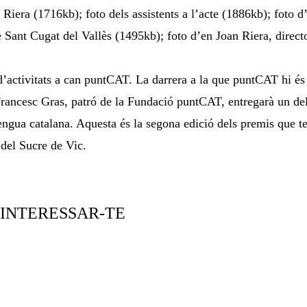
 Riera (1716kb); foto dels assistents a l’acte (1886kb); foto 
 Sant Cugat del Vallès (1495kb); foto d’en Joan Riera, direct
’activitats a can puntCAT. La darrera a la que puntCAT hi és p
n Francesc Gras, patró de la Fundació puntCAT, entregarà un d
llengua catalana. Aquesta és la segona edició dels premis que 
i del Sucre de Vic.
 INTERESSAR-TE