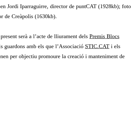
d’en Jordi Iparraguirre, director de puntCAT (1928kb); foto
or de Creàpolis (1630kb).
resent serà a l’acte de lliurament dels
Premis Blocs
els guardons amb els que l’Associació
STIC.CAT
i els
tenen per objectiu promoure la creació i manteniment de