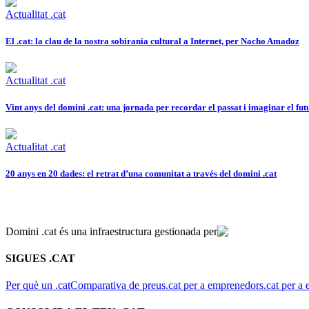
Actualitat .cat
El .cat: la clau de la nostra sobirania cultural a Internet, per Nacho Amadoz
Actualitat .cat
Vint anys del domini .cat: una jornada per recordar el passat i imaginar el fut
Actualitat .cat
20 anys en 20 dades: el retrat d’una comunitat a través del domini .cat
Domini .cat és una infraestructura gestionada per
SIGUES .CAT
Per què un .cat
Comparativa de preus
.cat per a emprenedors
.cat per a 