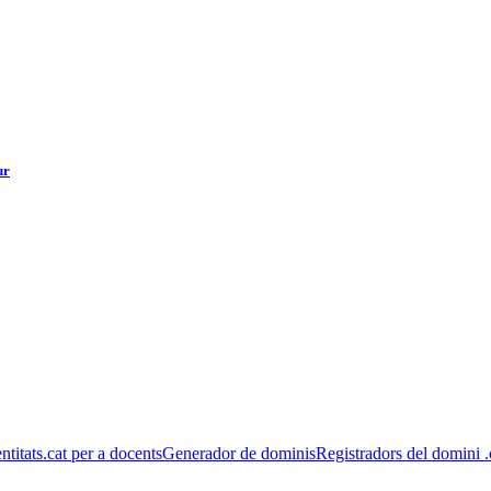
ur
entitats
.cat per a docents
Generador de dominis
Registradors del domini .