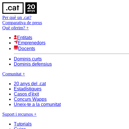
Per què un .cat?
Comparativa de preus
Què oferim?
+
Entitats
Emprenedors
Docents
Dominis curts
Dominis defensius
Comunitat
+
20 anys del .cat
Estadístiques
Casos d'èxit
Concurs Wapps
Uneix-te a la comunitat
Suport i recursos
+
Tutorials