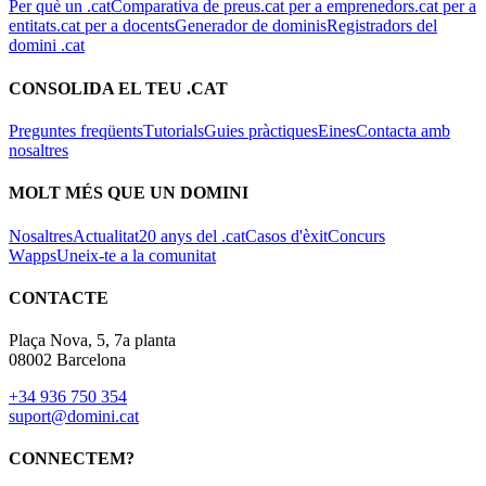
Per què un .cat
Comparativa de preus
.cat per a emprenedors
.cat per a
entitats
.cat per a docents
Generador de dominis
Registradors del
domini .cat
CONSOLIDA EL TEU .CAT
Preguntes freqüents
Tutorials
Guies pràctiques
Eines
Contacta amb
nosaltres
MOLT MÉS QUE UN DOMINI
Nosaltres
Actualitat
20 anys del .cat
Casos d'èxit
Concurs
Wapps
Uneix-te a la comunitat
CONTACTE
Plaça Nova, 5, 7a planta
08002 Barcelona
+34 936 750 354
suport@domini.cat
CONNECTEM?