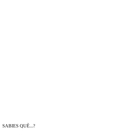
SABIES QUÈ...?
.cat és el primer domini representatiu d'una comunitat
cultural a Internet
Domini .cat forma part de
geoTLD.group