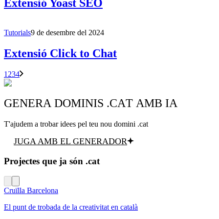
Extensió Yoast SEO
Tutorials
9 de desembre del 2024
Extensió Click to Chat
1
2
3
4
GENERA DOMINIS .CAT AMB IA
T'ajudem a trobar idees pel teu nou domini .cat
JUGA AMB EL GENERADOR
Projectes que ja són .cat
Cruïlla Barcelona
El punt de trobada de la creativitat en català