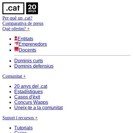
Per què un .cat?
Comparativa de preus
Què oferim?
+
Entitats
Emprenedors
Docents
Dominis curts
Dominis defensius
Comunitat
+
20 anys del .cat
Estadístiques
Casos d'èxit
Concurs Wapps
Uneix-te a la comunitat
Suport i recursos
+
Tutorials