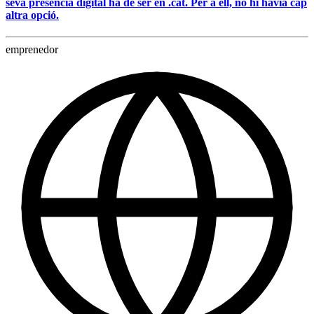
seva presència digital ha de ser en .cat. Per a ell, no hi havia cap
altra opció.
emprenedor