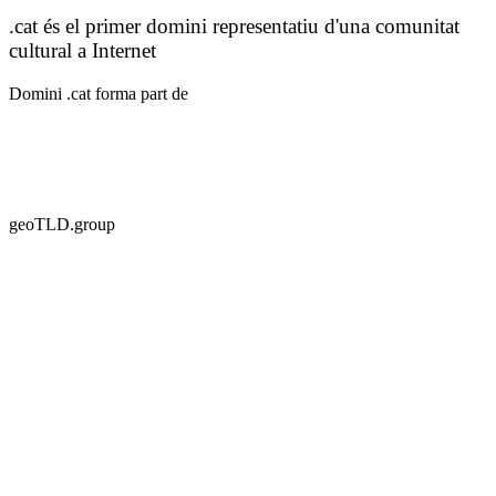
Normativa del .cat
Contactar amb el propietari d'un .cat
Accés a les
dades d'un domini
Notificar una incidència
Avís legal
Política de
privacitat
Galetes
Necessites ajuda?