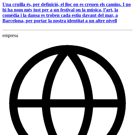
Una cruïlla és, per definició, el lloc on es creuen els camins. I no
hi ha nom més just per a un festival on la música, l’art, la
comèdia i la dansa es troben cada estiu davant del mar, a
Barcelona, per portar la nostra identitat a un altre nivell
empresa