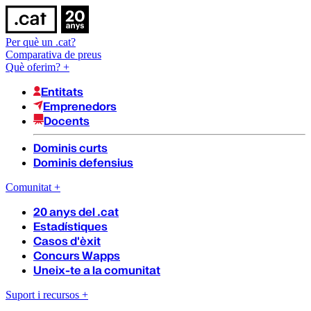
Per què un .cat?
Comparativa de preus
Què oferim?
+
Entitats
Emprenedors
Docents
Dominis curts
Dominis defensius
Comunitat
+
20 anys del .cat
Estadístiques
Casos d'èxit
Concurs Wapps
Uneix-te a la comunitat
Suport i recursos
+