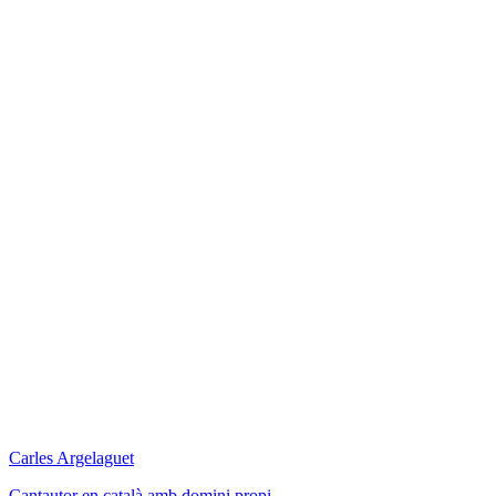
Carles Argelaguet
Cantautor en català amb domini propi