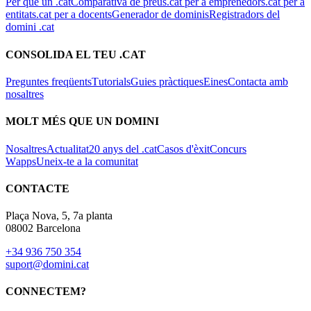
Per què un .cat
Comparativa de preus
.cat per a emprenedors
.cat per a
entitats
.cat per a docents
Generador de dominis
Registradors del
domini .cat
CONSOLIDA EL TEU .CAT
Preguntes freqüents
Tutorials
Guies pràctiques
Eines
Contacta amb
nosaltres
MOLT MÉS QUE UN DOMINI
Nosaltres
Actualitat
20 anys del .cat
Casos d'èxit
Concurs
Wapps
Uneix-te a la comunitat
CONTACTE
Plaça Nova, 5, 7a planta
08002 Barcelona
+34 936 750 354
suport@domini.cat
CONNECTEM?