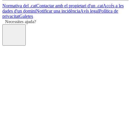
Normativa del .cat
Contactar amb el propietari d'un .cat
Accés a les
dades d'un domini
Notificar una incidència
Avís legal
Política de
privacitat
Galetes
Necessites ajuda?