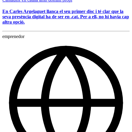
En Carles Argelaguet llança el seu primer disc i té clar que la
seva presència digital ha de ser en .cat. Per a ell, no hi havia cap
altra opció.
emprenedor