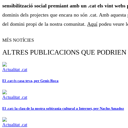
sensibilització social premiant amb un .cat els vint webs 
dominis dels projectes que encara no són .cat. Amb aquesta pet
del domini propi de la nostra comunitat.
Aquí
podeu veure le
MÉS NOTÍCIES
ALTRES PUBLICACIONS QUE PODRIEN
Actualitat .cat
El .cat és casa teva, per Genís Roca
Actualitat .cat
El .cat: la clau de la nostra sobirania cultural a Internet, per Nacho Amadoz
Actualitat .cat