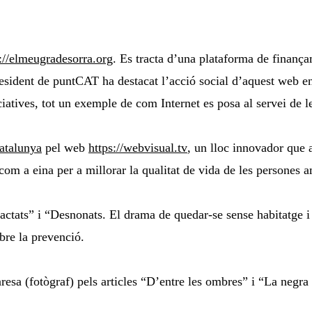
://elmeugradesorra.org
. Es tracta d’una plataforma de finançam
president de puntCAT ha destacat l’acció social d’aquest web en 
iciatives, tot un exemple de com Internet es posa al servei de l
atalunya
pel web
https://webvisual.tv
, un lloc innovador que a
com a eina per a millorar la qualitat de vida de les persones a
actats” i “Desnonats. El drama de quedar-se sense habitatge i 
obre la prevenció.
sa (fotògraf) pels articles “D’entre les ombres” i “La negra