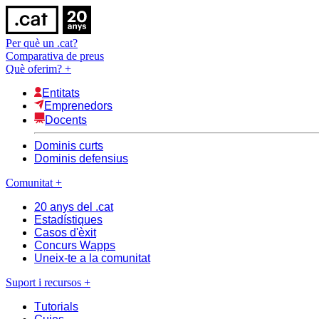
Per què un .cat?
Comparativa de preus
Què oferim?
+
Entitats
Emprenedors
Docents
Dominis curts
Dominis defensius
Comunitat
+
20 anys del .cat
Estadístiques
Casos d'èxit
Concurs Wapps
Uneix-te a la comunitat
Suport i recursos
+
Tutorials