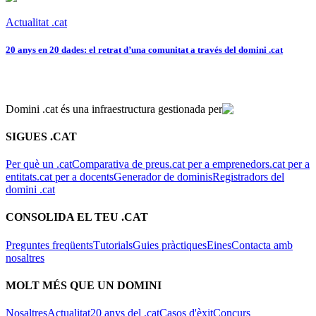
Actualitat .cat
20 anys en 20 dades: el retrat d’una comunitat a través del domini .cat
Domini .cat és una infraestructura gestionada per
SIGUES .CAT
Per què un .cat
Comparativa de preus
.cat per a emprenedors
.cat per a
entitats
.cat per a docents
Generador de dominis
Registradors del
domini .cat
CONSOLIDA EL TEU .CAT
Preguntes freqüents
Tutorials
Guies pràctiques
Eines
Contacta amb
nosaltres
MOLT MÉS QUE UN DOMINI
Nosaltres
Actualitat
20 anys del .cat
Casos d'èxit
Concurs