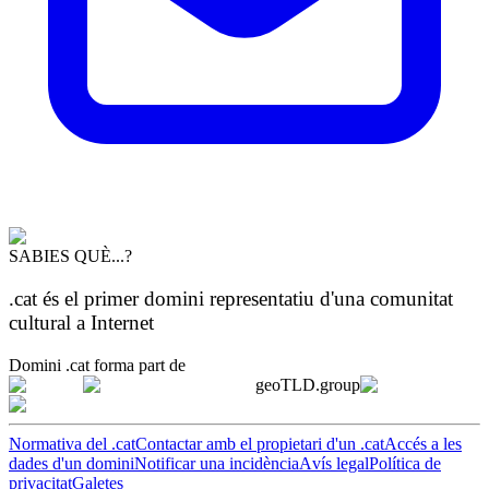
SABIES QUÈ...?
.cat és el primer domini representatiu d'una comunitat
cultural a Internet
Domini .cat forma part de
geoTLD.group
Normativa del .cat
Contactar amb el propietari d'un .cat
Accés a les
dades d'un domini
Notificar una incidència
Avís legal
Política de
privacitat
Galetes