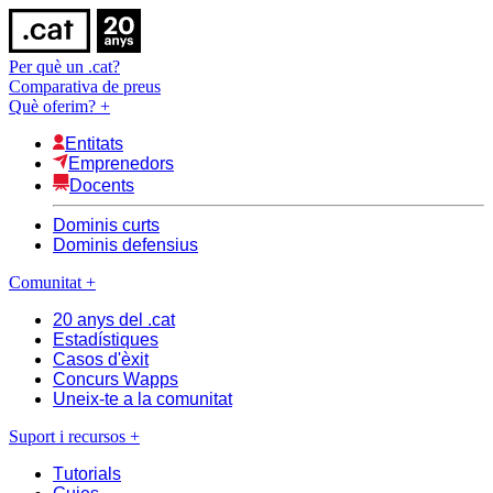
Per què un .cat?
Comparativa de preus
Què oferim?
+
Entitats
Emprenedors
Docents
Dominis curts
Dominis defensius
Comunitat
+
20 anys del .cat
Estadístiques
Casos d'èxit
Concurs Wapps
Uneix-te a la comunitat
Suport i recursos
+
Tutorials