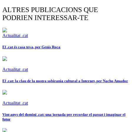
ALTRES PUBLICACIONS QUE
PODRIEN INTERESSAR-TE
Actualitat .cat
El .cat és casa teva, per Genís Roca
Actualitat .cat
El .cat: la clau de la nostra sobirania cultural a Internet, per Nacho Amadoz
Actualitat .cat
Vint anys del domini .cat: una jornada per recordar el passat i imaginar el
futur