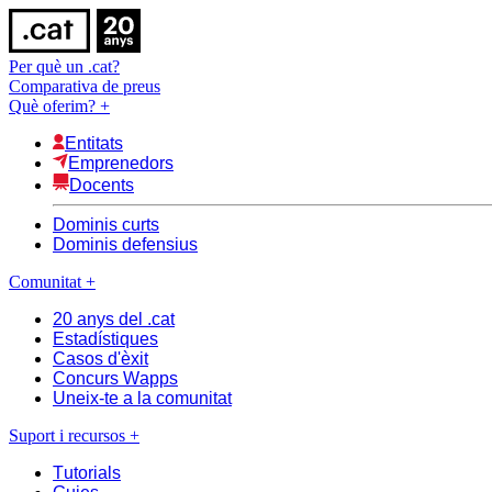
Per què un .cat?
Comparativa de preus
Què oferim?
+
Entitats
Emprenedors
Docents
Dominis curts
Dominis defensius
Comunitat
+
20 anys del .cat
Estadístiques
Casos d'èxit
Concurs Wapps
Uneix-te a la comunitat
Suport i recursos
+
Tutorials