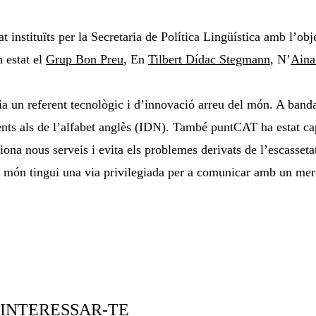
nstituïts per la Secretaria de Política Lingüística amb l’objec
n estat el
Grup Bon Preu
, En
Tilbert Dídac Stegmann
, N’
Aina
a un referent tecnològic i d’innovació arreu del món. A banda 
nts als de l’alfabet anglès (IDN). També puntCAT ha estat ca
ciona nous serveis i evita els problemes derivats de l’escasset
l món tingui una via privilegiada per a comunicar amb un merc
 INTERESSAR-TE