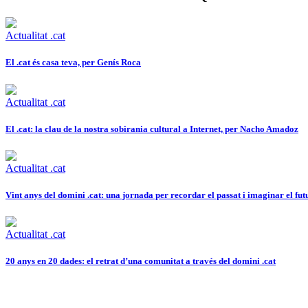
Actualitat .cat
El .cat és casa teva, per Genís Roca
Actualitat .cat
El .cat: la clau de la nostra sobirania cultural a Internet, per Nacho Amadoz
Actualitat .cat
Vint anys del domini .cat: una jornada per recordar el passat i imaginar el fut
Actualitat .cat
20 anys en 20 dades: el retrat d’una comunitat a través del domini .cat