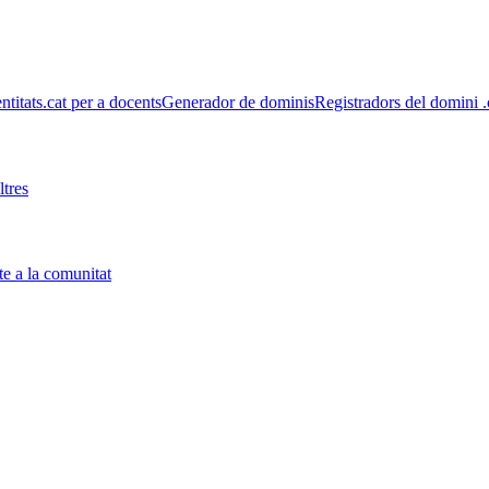
entitats
.cat per a docents
Generador de dominis
Registradors del domini .
tres
e a la comunitat