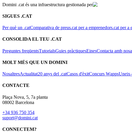
Domini .cat és una infraestructura gestionada per
SIGUES .CAT
Per què un .cat
Comparativa de preus
.cat per a emprenedors
.cat per a 
CONSOLIDA EL TEU .CAT
Preguntes freqüents
Tutorials
Guies pràctiques
Eines
Contacta amb nosal
MOLT MÉS QUE UN DOMINI
Nosaltres
Actualitat
20 anys del .cat
Casos d'èxit
Concurs Wapps
Uneix-t
CONTACTE
Plaça Nova, 5, 7a planta
08002 Barcelona
+34 936 750 354
suport@domini.cat
CONNECTEM?