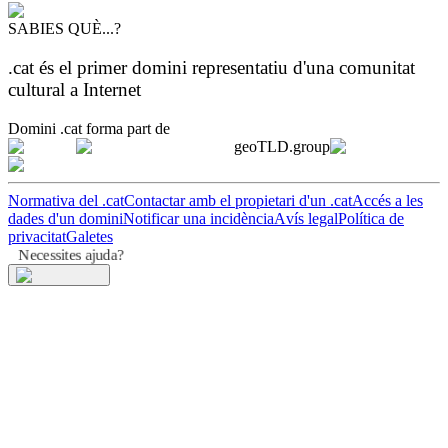
SABIES QUÈ...?
.cat és el primer domini representatiu d'una comunitat
cultural a Internet
Domini .cat forma part de
geoTLD.group
Normativa del .cat
Contactar amb el propietari d'un .cat
Accés a les
dades d'un domini
Notificar una incidència
Avís legal
Política de
privacitat
Galetes
Necessites ajuda?