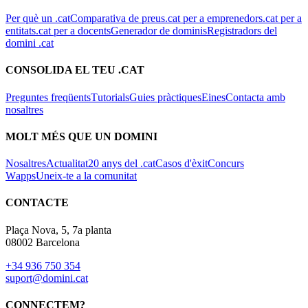
Per què un .cat
Comparativa de preus
.cat per a emprenedors
.cat per a
entitats
.cat per a docents
Generador de dominis
Registradors del
domini .cat
CONSOLIDA EL TEU .CAT
Preguntes freqüents
Tutorials
Guies pràctiques
Eines
Contacta amb
nosaltres
MOLT MÉS QUE UN DOMINI
Nosaltres
Actualitat
20 anys del .cat
Casos d'èxit
Concurs
Wapps
Uneix-te a la comunitat
CONTACTE
Plaça Nova, 5, 7a planta
08002 Barcelona
+34 936 750 354
suport@domini.cat
CONNECTEM?