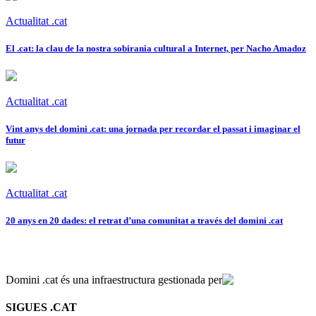
Actualitat .cat
El .cat: la clau de la nostra sobirania cultural a Internet, per Nacho Amadoz
Actualitat .cat
Vint anys del domini .cat: una jornada per recordar el passat i imaginar el
futur
Actualitat .cat
20 anys en 20 dades: el retrat d’una comunitat a través del domini .cat
Domini .cat és una infraestructura gestionada per
SIGUES .CAT