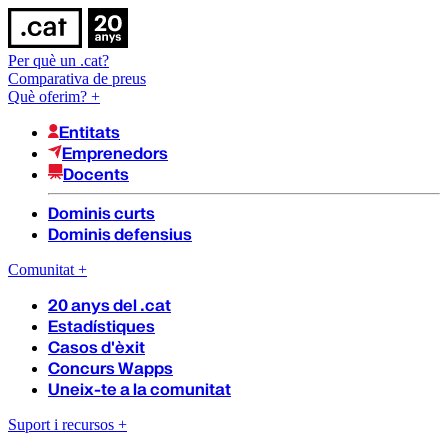
Per què un .cat?
Comparativa de preus
Què oferim?
+
Entitats
Emprenedors
Docents
Dominis curts
Dominis defensius
Comunitat
+
20 anys del .cat
Estadístiques
Casos d'èxit
Concurs Wapps
Uneix-te a la comunitat
Suport i recursos
+