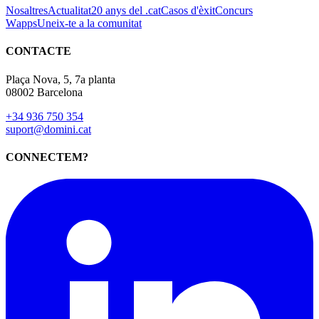
Nosaltres
Actualitat
20 anys del .cat
Casos d'èxit
Concurs
Wapps
Uneix-te a la comunitat
CONTACTE
Plaça Nova, 5, 7a planta
08002 Barcelona
+34 936 750 354
suport@domini.cat
CONNECTEM?