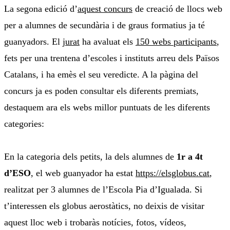
La segona edició d’
aquest concurs
de creació de llocs web
per a alumnes de secundària i de graus formatius ja té
guanyadors. El
jurat
ha avaluat els
150 webs participants
,
fets per una trentena d’escoles i instituts arreu dels Països
Catalans, i ha emès el seu veredicte. A la pàgina del
concurs ja es poden consultar els diferents premiats,
destaquem ara els webs millor puntuats de les diferents
categories:
En la categoria dels petits, la dels alumnes de
1r a 4t
d’ESO
, el web guanyador ha estat
https://elsglobus.cat
,
realitzat per 3 alumnes de l’Escola Pia d’Igualada. Si
t’interessen els globus aerostàtics, no deixis de visitar
aquest lloc web i trobaràs notícies, fotos, vídeos,