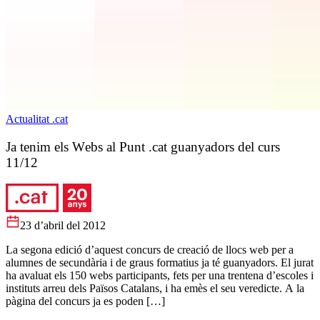
Actualitat .cat
Ja tenim els Webs al Punt .cat guanyadors del curs
11/12
23 d’abril del 2012
La segona edició d’aquest concurs de creació de llocs web per a
alumnes de secundària i de graus formatius ja té guanyadors. El jurat
ha avaluat els 150 webs participants, fets per una trentena d’escoles i
instituts arreu dels Països Catalans, i ha emès el seu veredicte. A la
pàgina del concurs ja es poden […]