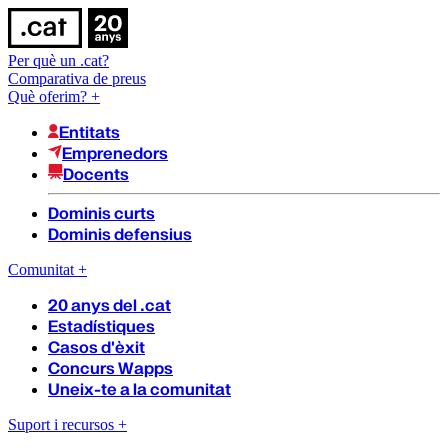
Per què un .cat?
Comparativa de preus
Què oferim?
+
Entitats
Emprenedors
Docents
Dominis curts
Dominis defensius
Comunitat
+
20 anys del .cat
Estadístiques
Casos d'èxit
Concurs Wapps
Uneix-te a la comunitat
Suport i recursos
+