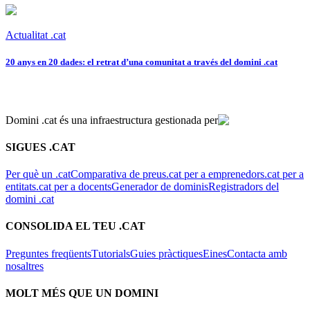
Actualitat .cat
20 anys en 20 dades: el retrat d’una comunitat a través del domini .cat
Domini .cat és una infraestructura gestionada per
SIGUES .CAT
Per què un .cat
Comparativa de preus
.cat per a emprenedors
.cat per a
entitats
.cat per a docents
Generador de dominis
Registradors del
domini .cat
CONSOLIDA EL TEU .CAT
Preguntes freqüents
Tutorials
Guies pràctiques
Eines
Contacta amb
nosaltres
MOLT MÉS QUE UN DOMINI