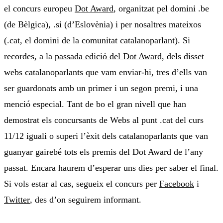
el concurs europeu
Dot Award
, organitzat pel domini .be
(de Bèlgica), .si (d’Eslovènia) i per nosaltres mateixos
(.cat, el domini de la comunitat catalanoparlant). Si
recordes, a la
passada edició del Dot Award
, dels disset
webs catalanoparlants que vam enviar-hi, tres d’ells van
ser guardonats amb un primer i un segon premi, i una
menció especial. Tant de bo el gran nivell que han
demostrat els concursants de Webs al punt .cat del curs
11/12 iguali o superi l’èxit dels catalanoparlants que van
guanyar gairebé tots els premis del Dot Award de l’any
passat. Encara haurem d’esperar uns dies per saber el final.
Si vols estar al cas, segueix el concurs per
Facebook
i
Twitter
, des d’on seguirem informant.