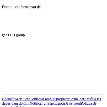
Domini .cat forma part de
geoTLD.group
Normativa del .cat
Contactar amb el propietari d'un .cat
Accés a les
dades d'un domini
Notificar una incidència
Avís legal
Política de