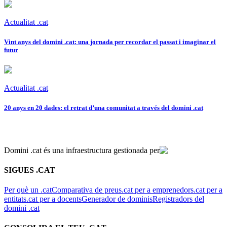
Actualitat .cat
Vint anys del domini .cat: una jornada per recordar el passat i imaginar el
futur
Actualitat .cat
20 anys en 20 dades: el retrat d’una comunitat a través del domini .cat
Domini .cat és una infraestructura gestionada per
SIGUES .CAT
Per què un .cat
Comparativa de preus
.cat per a emprenedors
.cat per a
entitats
.cat per a docents
Generador de dominis
Registradors del
domini .cat