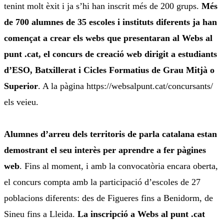
tenint molt èxit i ja s’hi han inscrit més de 200 grups.
Més
de 700 alumnes de 35 escoles i instituts diferents ja han
començat a crear els webs que presentaran al Webs al
punt .cat, el concurs de creació web dirigit a estudiants
d’ESO, Batxillerat i Cicles Formatius de Grau Mitjà o
Superior
. A la pàgina https://websalpunt.cat/concursants/
els veieu.
Alumnes d’arreu dels territoris de parla catalana estan
demostrant el seu interès per aprendre a fer pàgines
web
. Fins al moment, i amb la convocatòria encara oberta,
el concurs compta amb la participació d’escoles de 27
poblacions diferents: des de Figueres fins a Benidorm, de
Sineu fins a Lleida.
La inscripció a Webs al punt .cat