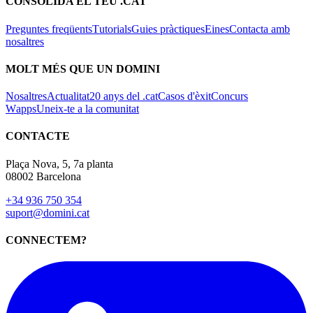
CONSOLIDA EL TEU .CAT
Preguntes freqüents
Tutorials
Guies pràctiques
Eines
Contacta amb
nosaltres
MOLT MÉS QUE UN DOMINI
Nosaltres
Actualitat
20 anys del .cat
Casos d'èxit
Concurs
Wapps
Uneix-te a la comunitat
CONTACTE
Plaça Nova, 5, 7a planta
08002 Barcelona
+34 936 750 354
suport@domini.cat
CONNECTEM?