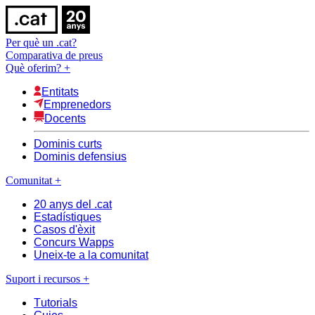
Per què un .cat?
Comparativa de preus
Què oferim?
+
Entitats
Emprenedors
Docents
Dominis curts
Dominis defensius
Comunitat
+
20 anys del .cat
Estadístiques
Casos d'èxit
Concurs Wapps
Uneix-te a la comunitat
Suport i recursos
+
Tutorials