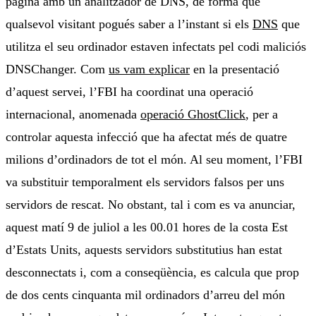
pàgina amb un analitzador de DNS, de forma que
qualsevol visitant pogués saber a l’instant si els
DNS
que
utilitza el seu ordinador estaven infectats pel codi maliciós
DNSChanger. Com
us vam explicar
en la presentació
d’aquest servei, l’FBI ha coordinat una operació
internacional, anomenada
operació GhostClick
, per a
controlar aquesta infecció que ha afectat més de quatre
milions d’ordinadors de tot el món. Al seu moment, l’FBI
va substituir temporalment els servidors falsos per uns
servidors de rescat. No obstant, tal i com es va anunciar,
aquest matí 9 de juliol a les 00.01 hores de la costa Est
d’Estats Units, aquests servidors substitutius han estat
desconnectats i, com a conseqüència, es calcula que prop
de dos cents cinquanta mil ordinadors d’arreu del món