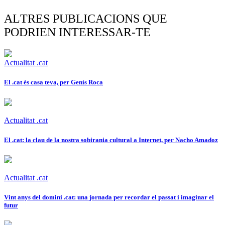
ALTRES PUBLICACIONS QUE
PODRIEN INTERESSAR-TE
Actualitat .cat
El .cat és casa teva, per Genís Roca
Actualitat .cat
El .cat: la clau de la nostra sobirania cultural a Internet, per Nacho Amadoz
Actualitat .cat
Vint anys del domini .cat: una jornada per recordar el passat i imaginar el
futur