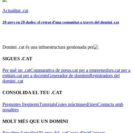
Actualitat .cat
20 anys en 20 dades: el retrat d’una comunitat a través del domini .cat
Domini .cat és una infraestructura gestionada per
SIGUES .CAT
Per què un .cat
Comparativa de preus
.cat per a emprenedors
.cat per a
entitats
.cat per a docents
Generador de dominis
Registradors del
domini .cat
CONSOLIDA EL TEU .CAT
Preguntes freqüents
Tutorials
Guies pràctiques
Eines
Contacta amb
nosaltres
MOLT MÉS QUE UN DOMINI
Nosaltres
Actualitat
20 anys del .cat
Casos d'èxit
Concurs