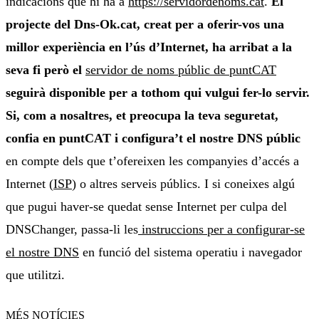
indicacions que hi ha a
https://servidordenoms.cat
.
El
projecte del Dns-Ok.cat, creat per a oferir-vos una
millor experiència en l’ús d’Internet, ha arribat a la
seva fi però el
servidor de noms públic de puntCAT
seguirà disponible per a tothom qui vulgui fer-lo servir.
Si, com a nosaltres, et preocupa la teva seguretat,
confia en puntCAT i configura’t el nostre DNS públic
en compte dels que t’ofereixen les companyies d’accés a
Internet (
ISP
) o altres serveis públics. I si coneixes algú
que pugui haver-se quedat sense Internet per culpa del
DNSChanger, passa-li les
instruccions per a configurar-se
el nostre DNS
en funció del sistema operatiu i navegador
que utilitzi.
MÉS NOTÍCIES