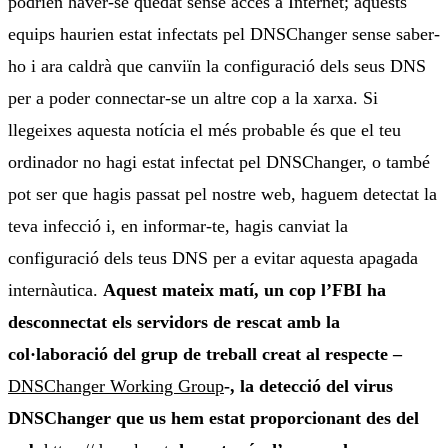
podrien haver-se quedat sense accés a Internet; aquests
equips haurien estat infectats pel DNSChanger sense saber-
ho i ara caldrà que canviïn la configuració dels seus DNS
per a poder connectar-se un altre cop a la xarxa. Si
llegeixes aquesta notícia el més probable és que el teu
ordinador no hagi estat infectat pel DNSChanger, o també
pot ser que hagis passat pel nostre web, haguem detectat la
teva infecció i, en informar-te, hagis canviat la
configuració dels teus DNS per a evitar aquesta apagada
internàutica.
Aquest mateix matí, un cop l’FBI ha
desconnectat els servidors de rescat amb la
col·laboració del grup de treball creat al respecte –
DNSChanger Working Group
-, la detecció del virus
DNSChanger que us hem estat proporcionant des del