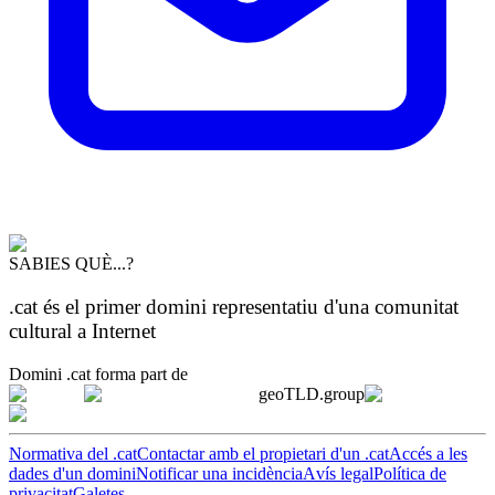
SABIES QUÈ...?
.cat és el primer domini representatiu d'una comunitat
cultural a Internet
Domini .cat forma part de
geoTLD.group
Normativa del .cat
Contactar amb el propietari d'un .cat
Accés a les
dades d'un domini
Notificar una incidència
Avís legal
Política de
privacitat
Galetes