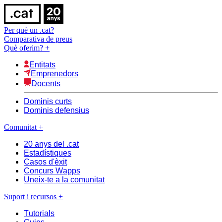
Per què un .cat?
Comparativa de preus
Què oferim?
+
Entitats
Emprenedors
Docents
Dominis curts
Dominis defensius
Comunitat
+
20 anys del .cat
Estadístiques
Casos d'èxit
Concurs Wapps
Uneix-te a la comunitat
Suport i recursos
+
Tutorials