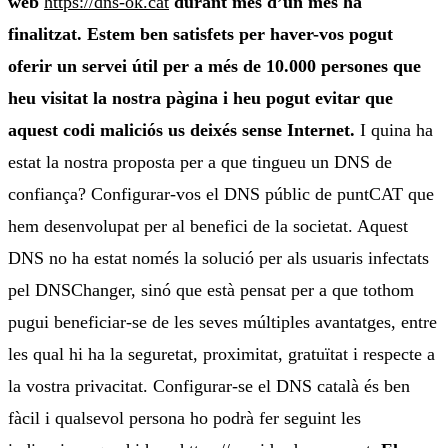
web
https://dns-ok.cat
durant més d’un mes ha
finalitzat. Estem ben satisfets per haver-vos pogut
oferir un servei útil per a més de 10.000 persones que
heu visitat la nostra pàgina i heu pogut evitar que
aquest codi maliciós us deixés sense Internet.
I quina ha
estat la nostra proposta per a que tingueu un DNS de
confiança? Configurar-vos el DNS públic de puntCAT que
hem desenvolupat per al benefici de la societat. Aquest
DNS no ha estat només la solució per als usuaris infectats
pel DNSChanger, sinó que està pensat per a que tothom
pugui beneficiar-se de les seves múltiples avantatges, entre
les qual hi ha la seguretat, proximitat, gratuïtat i respecte a
la vostra privacitat. Configurar-se el DNS català és ben
fàcil i qualsevol persona ho podrà fer seguint les