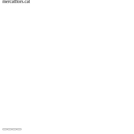
Grandes proyectos ya lucen su .cat