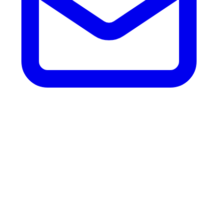
SABÍAS QUE...?
.cat es el primer dominio representativo de una
comunidad cultural en Internet
Domini .cat forma parte de