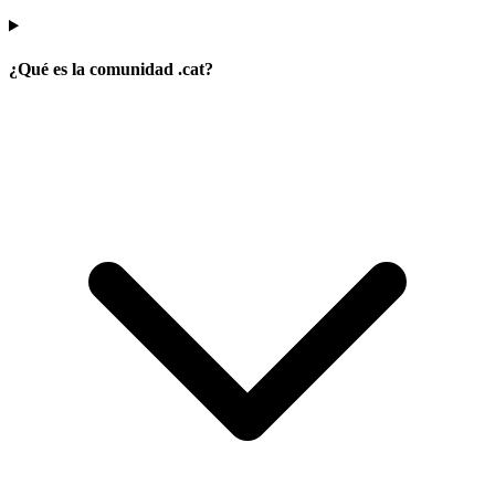
Domini .cat es una infraestructura gestionada por
SÉ .CAT
Por qué un .cat
Comparativa de precios
.cat para emprendedores
.cat
para entidades
.cat para docentes
Generador de
dominios
Registradores del dominio .cat
CONSOLIDA TU .CAT