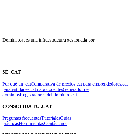
Preguntas frecuentes
Tutoriales
Guías
prácticas
Herramientas
Contáctanos
MUCHO MÁS QUE UN DOMINIO
Nosotros
Actualidad
20 años del .cat
Casos de éxito
Concurso
Wapps
Únete a la comunidad
CONTACTO
Plaça Nova, 5, 7a planta
08002 Barcelona
+34 936 750 354
suport@domini.cat
¿CONECTAMOS?