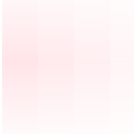
PREGUNTAS FRECUENTES
TODO LO QUE NECESITAS SABER DE
LAS HERRAMIENTAS .CAT
¿Qué herramientas gratuitas ofrece el .cat?