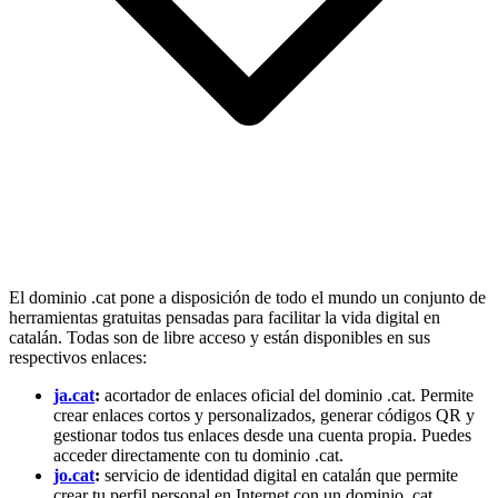
gestionar todos tus enlaces desde una cuenta propia. Puedes
acceder directamente con tu dominio .cat.
jo.cat
:
servicio de identidad digital en catalán que permite
crear tu perfil personal en Internet con un dominio .cat.
va.cat
:
servicio para enviar archivos de hasta 2 GB. Permite
enviarlos a tantos destinatarios como quieras, con cifrado y
protección con contraseña, y elegir si los archivos serán
públicos o privados.
ssl.cat
:
herramienta para comprobar si una web tiene el
certificado de seguridad activo. Solo hay que introducir la
URL de la web que quieres consultar y te indica si el
certificado es vigente y hasta cuándo.
WHOIS .cat
:
herramienta de consulta pública para saber si
un dominio .cat está registrado o disponible, y para consultar
los datos públicos asociados a un dominio.
Generador de dominios
:
herramienta con inteligencia
artificial que te ayuda a encontrar nombres originales para tu
dominio .cat si no estás inspirado o si el nombre que querías
ya está registrado.
Tengo una idea para una nueva herramienta .cat. ¿Cómo os la
hago llegar?