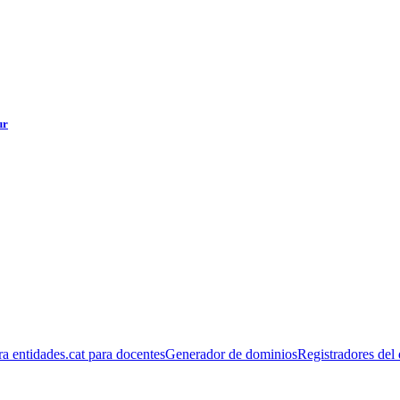
ur
ra entidades
.cat para docentes
Generador de dominios
Registradores del 