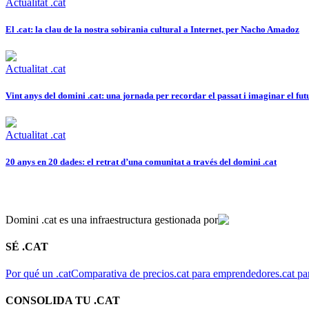
Actualitat .cat
El .cat: la clau de la nostra sobirania cultural a Internet, per Nacho Amadoz
Actualitat .cat
Vint anys del domini .cat: una jornada per recordar el passat i imaginar el fut
Actualitat .cat
20 anys en 20 dades: el retrat d’una comunitat a través del domini .cat
Domini .cat es una infraestructura gestionada por
SÉ .CAT
Por qué un .cat
Comparativa de precios
.cat para emprendedores
.cat pa
CONSOLIDA TU .CAT