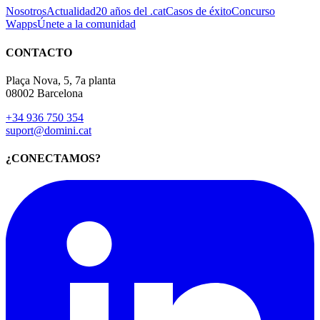
Nosotros
Actualidad
20 años del .cat
Casos de éxito
Concurso
Wapps
Únete a la comunidad
CONTACTO
Plaça Nova, 5, 7a planta
08002 Barcelona
+34 936 750 354
suport@domini.cat
¿CONECTAMOS?