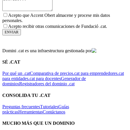
Acepto que Accent Obert almacene y procese mis datos
personales.
Acepto recibir otras comunicaciones de Fundació .cat.
ENVIAR
Domini .cat es una infraestructura gestionada por
SÉ .CAT
Por qué un .cat
Comparativa de precios
.cat para emprendedores
.cat
para entidades
.cat para docentes
Generador de
dominios
Registradores del dominio .cat
CONSOLIDA TU .CAT
Preguntas frecuentes
Tutoriales
Guías
prácticas
Herramientas
Contáctanos
MUCHO MÁS QUE UN DOMINIO