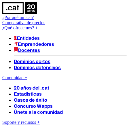
¿Por qué un .cat?
Comparativa de precios
¿Qué ofrecemos?
+
Entidades
Emprendedores
Docentes
Dominios cortos
Dominios defensivos
Comunidad
+
20 años del .cat
Estadísticas
Casos de éxito
Concurso Wapps
Únete a la comunidad
Soporte y recursos
+