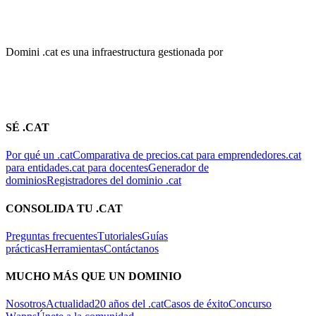
Domini .cat es una infraestructura gestionada por
SÉ .CAT
Por qué un .cat
Comparativa de precios
.cat para emprendedores
.cat
para entidades
.cat para docentes
Generador de
dominios
Registradores del dominio .cat
CONSOLIDA TU .CAT
Preguntas frecuentes
Tutoriales
Guías
prácticas
Herramientas
Contáctanos
MUCHO MÁS QUE UN DOMINIO
Nosotros
Actualidad
20 años del .cat
Casos de éxito
Concurso