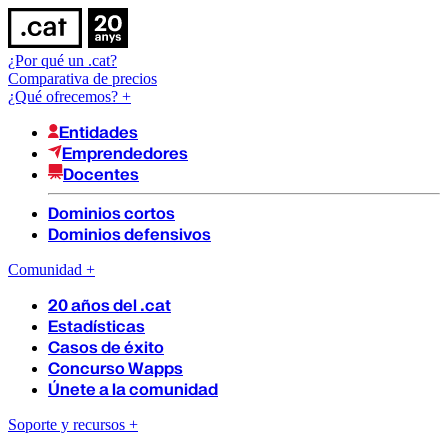
¿Por qué un .cat?
Comparativa de precios
¿Qué ofrecemos?
+
Entidades
Emprendedores
Docentes
Dominios cortos
Dominios defensivos
Comunidad
+
20 años del .cat
Estadísticas
Casos de éxito
Concurso Wapps
Únete a la comunidad
Soporte y recursos
+