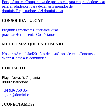
Por qué un .cat
Comparativa de precios
.cat para emprendedores
.cat
para entidades
.cat para docentes
Generador de
dominios
Registradores del dominio .cat
CONSOLIDA TU .CAT
Preguntas frecuentes
Tutoriales
Guías
prácticas
Herramientas
Contáctanos
MUCHO MÁS QUE UN DOMINIO
Nosotros
Actualidad
20 años del .cat
Casos de éxito
Concurso
Wapps
Únete a la comunidad
CONTACTO
Plaça Nova, 5, 7a planta
08002 Barcelona
+34 936 750 354
suport@domini.cat
¿CONECTAMOS?