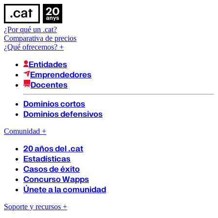
¿Por qué un .cat?
Comparativa de precios
¿Qué ofrecemos?
+
Entidades
Emprendedores
Docentes
Dominios cortos
Dominios defensivos
Comunidad
+
20 años del .cat
Estadísticas
Casos de éxito
Concurso Wapps
Únete a la comunidad
Soporte y recursos
+