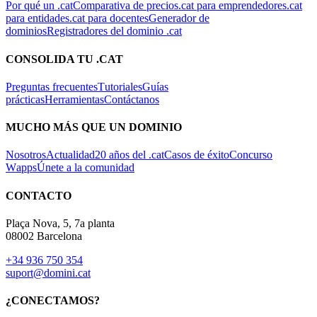
Por qué un .cat
Comparativa de precios
.cat para emprendedores
.cat
para entidades
.cat para docentes
Generador de
dominios
Registradores del dominio .cat
CONSOLIDA TU .CAT
Preguntas frecuentes
Tutoriales
Guías
prácticas
Herramientas
Contáctanos
MUCHO MÁS QUE UN DOMINIO
Nosotros
Actualidad
20 años del .cat
Casos de éxito
Concurso
Wapps
Únete a la comunidad
CONTACTO
Plaça Nova, 5, 7a planta
08002 Barcelona
+34 936 750 354
suport@domini.cat
¿CONECTAMOS?