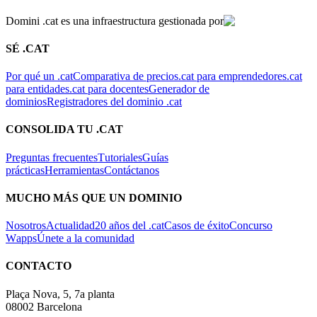
Domini .cat es una infraestructura gestionada por
SÉ .CAT
Por qué un .cat
Comparativa de precios
.cat para emprendedores
.cat
para entidades
.cat para docentes
Generador de
dominios
Registradores del dominio .cat
CONSOLIDA TU .CAT
Preguntas frecuentes
Tutoriales
Guías
prácticas
Herramientas
Contáctanos
MUCHO MÁS QUE UN DOMINIO
Nosotros
Actualidad
20 años del .cat
Casos de éxito
Concurso
Wapps
Únete a la comunidad
CONTACTO
Plaça Nova, 5, 7a planta
08002 Barcelona