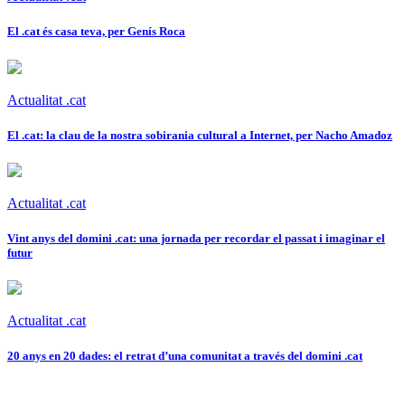
El .cat és casa teva, per Genís Roca
Actualitat .cat
El .cat: la clau de la nostra sobirania cultural a Internet, per Nacho Amadoz
Actualitat .cat
Vint anys del domini .cat: una jornada per recordar el passat i imaginar el
futur
Actualitat .cat
20 anys en 20 dades: el retrat d’una comunitat a través del domini .cat