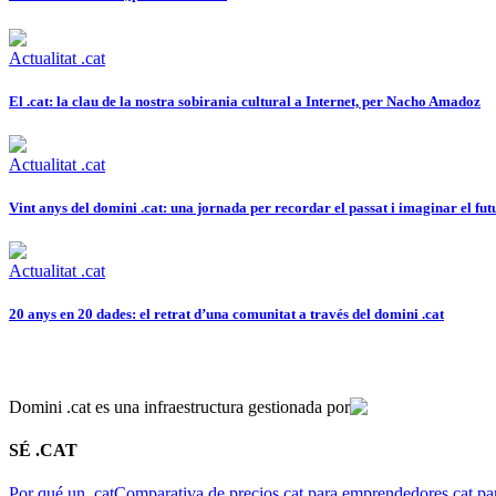
Actualitat .cat
El .cat: la clau de la nostra sobirania cultural a Internet, per Nacho Amadoz
Actualitat .cat
Vint anys del domini .cat: una jornada per recordar el passat i imaginar el fut
Actualitat .cat
20 anys en 20 dades: el retrat d’una comunitat a través del domini .cat
Domini .cat es una infraestructura gestionada por
SÉ .CAT
Por qué un .cat
Comparativa de precios
.cat para emprendedores
.cat pa