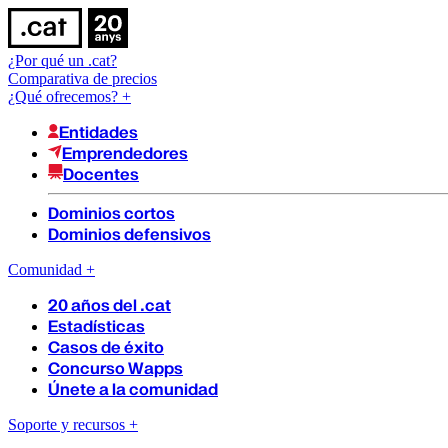
¿Por qué un .cat?
Comparativa de precios
¿Qué ofrecemos?
+
Entidades
Emprendedores
Docentes
Dominios cortos
Dominios defensivos
Comunidad
+
20 años del .cat
Estadísticas
Casos de éxito
Concurso Wapps
Únete a la comunidad
Soporte y recursos
+