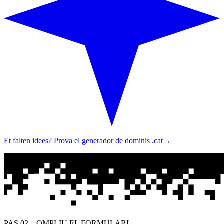
Et falten idees? Prova el generador de dominis .cat
→
PAS 02 – OMPLIU EL FORMULARI