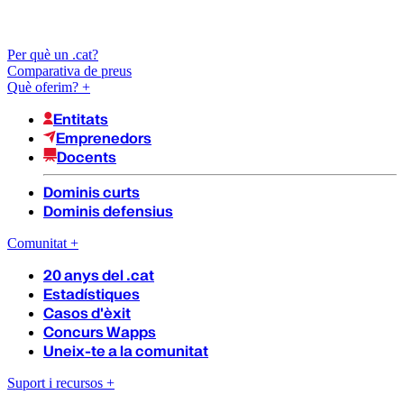
Per què un .cat?
Comparativa de preus
Què oferim?
+
Entitats
Emprenedors
Docents
Dominis curts
Dominis defensius
Comunitat
+
20 anys del .cat
Estadístiques
Casos d'èxit
Concurs Wapps
Uneix-te a la comunitat
Suport i recursos
+