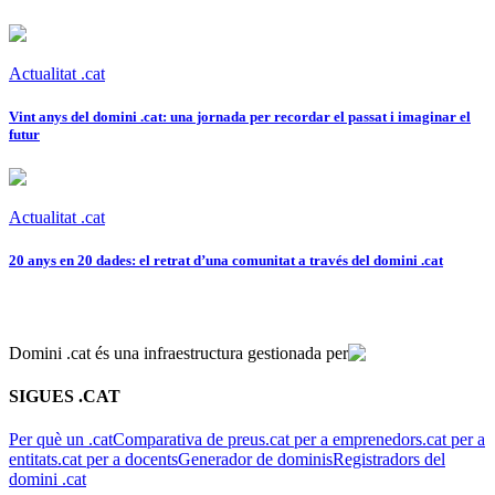
Actualitat .cat
Vint anys del domini .cat: una jornada per recordar el passat i imaginar el
futur
Actualitat .cat
20 anys en 20 dades: el retrat d’una comunitat a través del domini .cat
Domini .cat és una infraestructura gestionada per
SIGUES .CAT
Per què un .cat
Comparativa de preus
.cat per a emprenedors
.cat per a
entitats
.cat per a docents
Generador de dominis
Registradors del
domini .cat