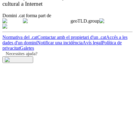
cultural a Internet
Domini .cat forma part de
geoTLD.group
Normativa del .cat
Contactar amb el propietari d'un .cat
Accés a les
dades d'un domini
Notificar una incidència
Avís legal
Política de
privacitat
Galetes
Necessites ajuda?