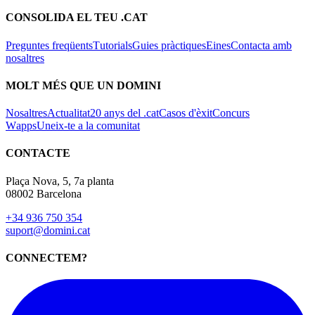
CONSOLIDA EL TEU .CAT
Preguntes freqüents
Tutorials
Guies pràctiques
Eines
Contacta amb
nosaltres
MOLT MÉS QUE UN DOMINI
Nosaltres
Actualitat
20 anys del .cat
Casos d'èxit
Concurs
Wapps
Uneix-te a la comunitat
CONTACTE
Plaça Nova, 5, 7a planta
08002 Barcelona
+34 936 750 354
suport@domini.cat
CONNECTEM?