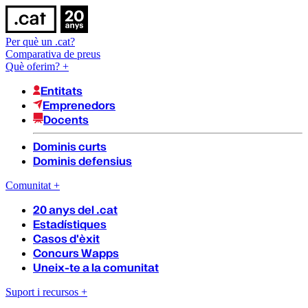
Per què un .cat?
Comparativa de preus
Què oferim?
+
Entitats
Emprenedors
Docents
Dominis curts
Dominis defensius
Comunitat
+
20 anys del .cat
Estadístiques
Casos d'èxit
Concurs Wapps
Uneix-te a la comunitat
Suport i recursos
+