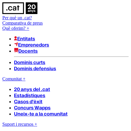
Per què un .cat?
Comparativa de preus
Què oferim?
+
Entitats
Emprenedors
Docents
Dominis curts
Dominis defensius
Comunitat
+
20 anys del .cat
Estadístiques
Casos d'èxit
Concurs Wapps
Uneix-te a la comunitat
Suport i recursos
+