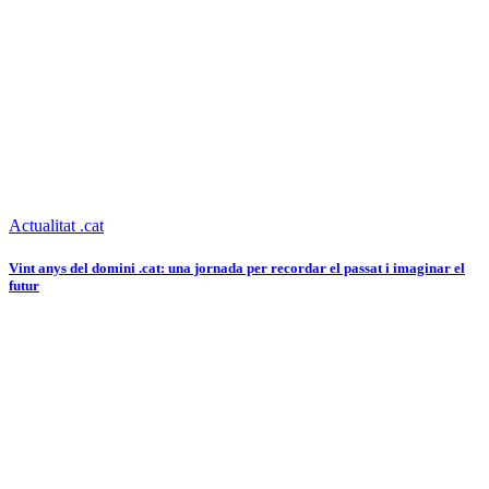
Actualitat .cat
Vint anys del domini .cat: una jornada per recordar el passat i imaginar el
futur