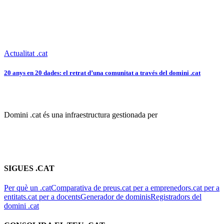
Actualitat .cat
20 anys en 20 dades: el retrat d’una comunitat a través del domini .cat
Domini .cat és una infraestructura gestionada per
SIGUES .CAT
Per què un .cat
Comparativa de preus
.cat per a emprenedors
.cat per a
entitats
.cat per a docents
Generador de dominis
Registradors del
domini .cat