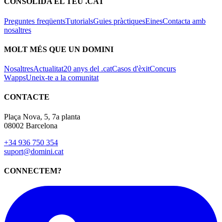
CONSOLIDA EL TEU .CAT
Preguntes freqüents
Tutorials
Guies pràctiques
Eines
Contacta amb
nosaltres
MOLT MÉS QUE UN DOMINI
Nosaltres
Actualitat
20 anys del .cat
Casos d'èxit
Concurs
Wapps
Uneix-te a la comunitat
CONTACTE
Plaça Nova, 5, 7a planta
08002 Barcelona
+34 936 750 354
suport@domini.cat
CONNECTEM?