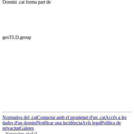
Domini .cat forma part de
geoTLD.group
Normativa del .cat
Contactar amb el propietari d'un .cat
Accés a les
dades d'un domini
Notificar una incidència
Avís legal
Política de
privacitat
Galetes
Necessites ajuda?