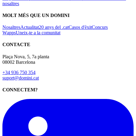
nosaltres
MOLT MÉS QUE UN DOMINI
Nosaltres
Actualitat
20 anys del .cat
Casos d'èxit
Concurs
Wapps
Uneix-te a la comunitat
CONTACTE
Plaça Nova, 5, 7a planta
08002 Barcelona
+34 936 750 354
suport@domini.cat
CONNECTEM?