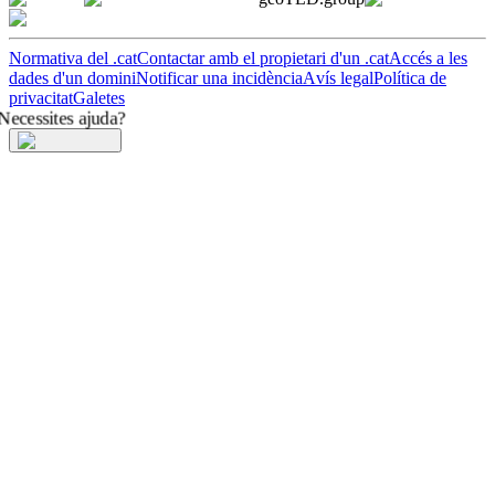
Normativa del .cat
Contactar amb el propietari d'un .cat
Accés a les
dades d'un domini
Notificar una incidència
Avís legal
Política de
privacitat
Galetes
Necessites ajuda?