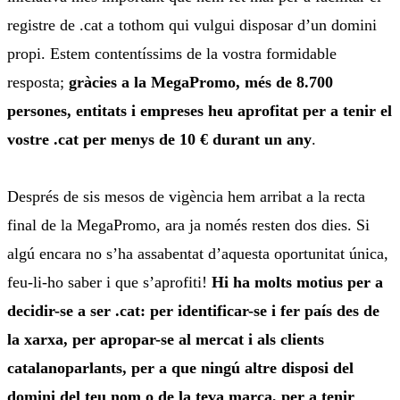
registre de .cat a tothom qui vulgui disposar d’un domini
propi. Estem contentíssims de la vostra formidable
resposta;
gràcies a la MegaPromo, més de 8.700
persones, entitats i empreses heu aprofitat per a tenir el
vostre .cat per menys de 10 € durant un any
.
Després de sis mesos de vigència hem arribat a la recta
final de la MegaPromo, ara ja només resten dos dies. Si
algú encara no s’ha assabentat d’aquesta oportunitat única,
feu-li-ho saber i que s’aprofiti!
Hi ha molts motius per a
decidir-se a ser .cat: per identificar-se i fer país des de
la xarxa, per apropar-se al mercat i als clients
catalanoparlants, per a que ningú altre disposi del
domini del teu nom o de la teva marca, per a tenir