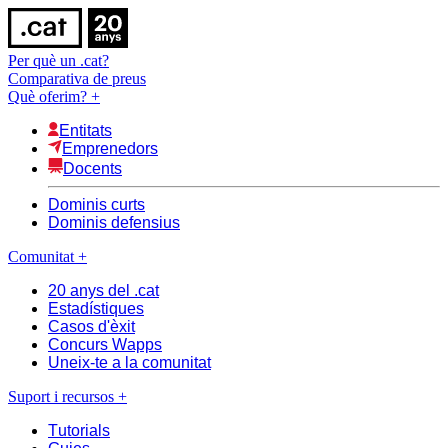
Per què un .cat?
Comparativa de preus
Què oferim?
+
Entitats
Emprenedors
Docents
Dominis curts
Dominis defensius
Comunitat
+
20 anys del .cat
Estadístiques
Casos d'èxit
Concurs Wapps
Uneix-te a la comunitat
Suport i recursos
+
Tutorials