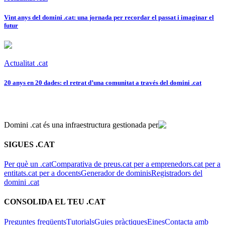
Vint anys del domini .cat: una jornada per recordar el passat i imaginar el
futur
Actualitat .cat
20 anys en 20 dades: el retrat d’una comunitat a través del domini .cat
Domini .cat és una infraestructura gestionada per
SIGUES .CAT
Per què un .cat
Comparativa de preus
.cat per a emprenedors
.cat per a
entitats
.cat per a docents
Generador de dominis
Registradors del
domini .cat
CONSOLIDA EL TEU .CAT
Preguntes freqüents
Tutorials
Guies pràctiques
Eines
Contacta amb