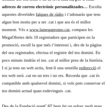
adreces de correu electrònic personalitzades…
Escolta
aquestes divertides
falques de ràdio
i t’adonaràs que tens
algun bon motiu per a ser .cat i que ara és el millor
moment. Vés a
www.lamegapromo.cat
, compara les
MegaOfertes dels 10 registradors que participen en la
promoció, escull la que més t’interessi i, des de la pàgina
del seu registrador, efectua el registre del teu domini. En
pocs minuts tindràs el teu .cat al millor preu de la història.
I si ja tens un web actiu, fent-li una senzilla
redirecció
el
teu web serà .cat en un tres i no res. Recorda que .cat és
compatible amb qualsevol domini, si vols pots conservar el
teu domini actual quan esdevinguis .cat.
Des de la
Fundació puntCAT
hem fet un esforç molt gran