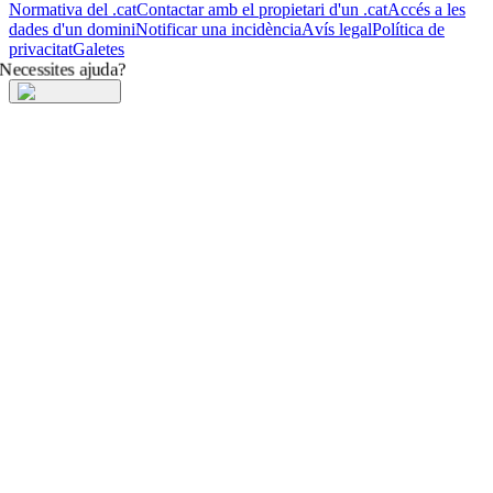
Normativa del .cat
Contactar amb el propietari d'un .cat
Accés a les
dades d'un domini
Notificar una incidència
Avís legal
Política de
privacitat
Galetes
Necessites ajuda?