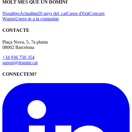
MOLT MÉS QUE UN DOMINI
Nosaltres
Actualitat
20 anys del .cat
Casos d'èxit
Concurs
Wapps
Uneix-te a la comunitat
CONTACTE
Plaça Nova, 5, 7a planta
08002 Barcelona
+34 936 750 354
suport@domini.cat
CONNECTEM?