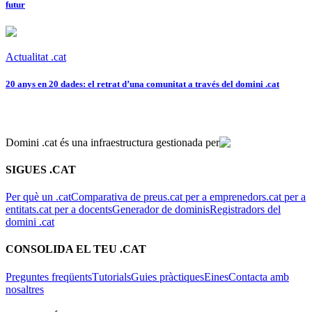
futur
Actualitat .cat
20 anys en 20 dades: el retrat d’una comunitat a través del domini .cat
Domini .cat és una infraestructura gestionada per
SIGUES .CAT
Per què un .cat
Comparativa de preus
.cat per a emprenedors
.cat per a
entitats
.cat per a docents
Generador de dominis
Registradors del
domini .cat
CONSOLIDA EL TEU .CAT
Preguntes freqüents
Tutorials
Guies pràctiques
Eines
Contacta amb
nosaltres