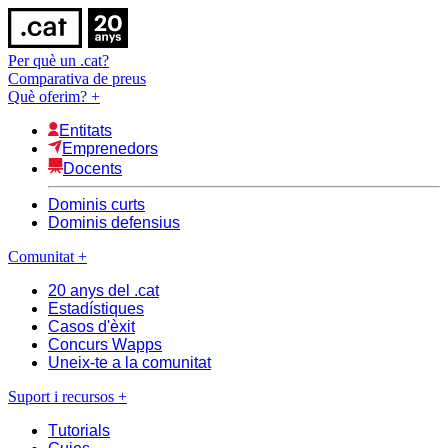
Per què un .cat?
Comparativa de preus
Què oferim?
+
Entitats
Emprenedors
Docents
Dominis curts
Dominis defensius
Comunitat
+
20 anys del .cat
Estadístiques
Casos d'èxit
Concurs Wapps
Uneix-te a la comunitat
Suport i recursos
+
Tutorials