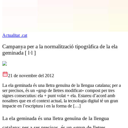
Actualitat .cat
Campanya per a la normalització tipogràfica de la ela
geminada [ l·l ]
21 de novembre del 2012
La ela geminada és una lletra genuïna de la llengua catalana; per a
ser precisos, és un «grup de lletres modificat» compost per tres
signes consecutius: ela + punt volat + ela. Estareu d’acord amb
nosaltres que en el context actual, la tecnologia digital té un gran
impacte en l’escriptura i en la forma de […]
La ela geminada és una lletra genuïna de la llengua
catalana; per a ser precisos, és un «grup de lletres