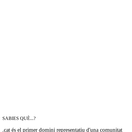
SABIES QUÈ...?
.cat és el primer domini representatiu d'una comunitat
cultural a Internet
Domini .cat forma part de
geoTLD.group