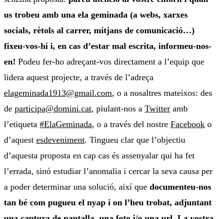
us trobeu amb una ela geminada (a webs, xarxes
socials, rètols al carrer, mitjans de comunicació…)
fixeu-vos-hi i, en cas d’estar mal escrita, informeu-nos-
en!
Podeu fer-ho adreçant-vos directament a l’equip que
lidera aquest projecte, a través de l’adreça
elageminada1913@gmail.com
, o a nosaltres mateixos: des
de
participa@domini.cat
, piulant-nos a
Twitter
amb
l’etiqueta
#ElaGeminada
, o a través del nostre
Facebook
o
d’aquest
esdeveniment
. Tingueu clar que l’objectiu
d’aquesta proposta en cap cas és assenyalar qui ha fet
l’errada, sinó estudiar l’anomalia i cercar la seva causa per
a poder determinar una solució, així que
documenteu-nos
tan bé com pugueu el nyap i on l’heu trobat, adjuntant
una captura de pantalla, una foto i/o una url. La vostra