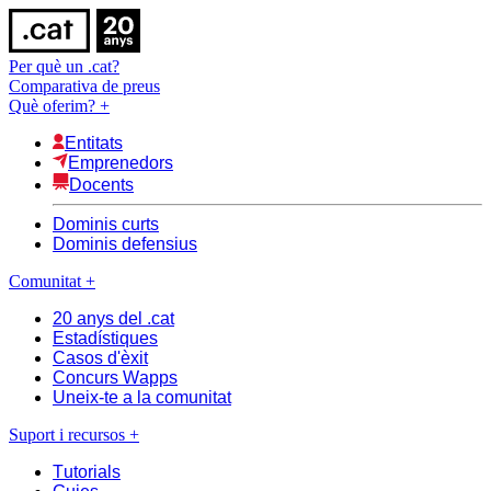
Per què un .cat?
Comparativa de preus
Què oferim?
+
Entitats
Emprenedors
Docents
Dominis curts
Dominis defensius
Comunitat
+
20 anys del .cat
Estadístiques
Casos d'èxit
Concurs Wapps
Uneix-te a la comunitat
Suport i recursos
+
Tutorials