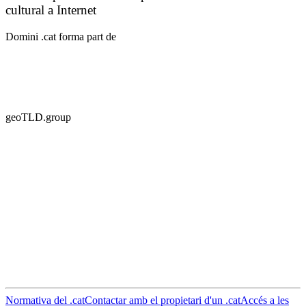
Normativa del .cat
Contactar amb el propietari d'un .cat
Accés a les
dades d'un domini
Notificar una incidència
Avís legal
Política de
privacitat
Galetes
Necessites ajuda?