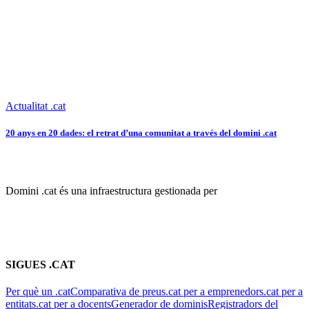
Domini .cat és una infraestructura gestionada per
SIGUES .CAT
Per què un .cat
Comparativa de preus
.cat per a emprenedors
.cat per a
entitats
.cat per a docents
Generador de dominis
Registradors del
domini .cat
CONSOLIDA EL TEU .CAT
Preguntes freqüents
Tutorials
Guies pràctiques
Eines
Contacta amb
nosaltres
MOLT MÉS QUE UN DOMINI
Nosaltres
Actualitat
20 anys del .cat
Casos d'èxit
Concurs
Wapps
Uneix-te a la comunitat