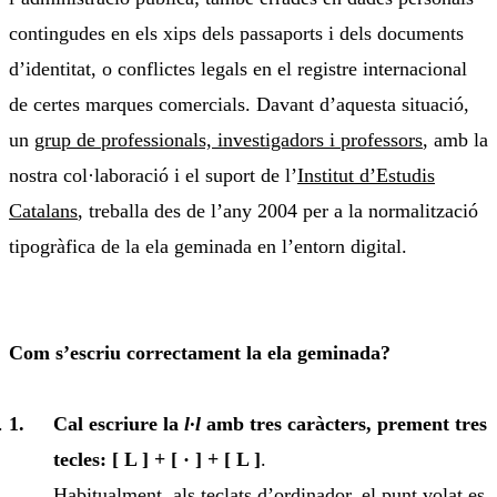
contingudes en els xips dels passaports i dels documents
d’identitat, o conflictes legals en el registre internacional
de certes marques comercials. Davant d’aquesta situació,
un
grup de professionals, investigadors i professors
, amb la
nostra col·laboració i el suport de l’
Institut d’Estudis
Catalans
, treballa des de l’any 2004 per a la normalització
tipogràfica de la ela geminada en l’entorn digital.
Com s’escriu correctament la ela geminada?
Cal escriure la
l·l
amb tres caràcters, prement tres
tecles: [ L ] + [ · ] + [ L ]
.
Habitualment, als teclats d’ordinador, el punt volat es