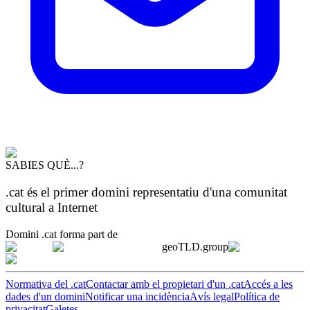
SABIES QUÈ...?
.cat és el primer domini representatiu d'una comunitat
cultural a Internet
Domini .cat forma part de
geoTLD.group
Normativa del .cat
Contactar amb el propietari d'un .cat
Accés a les
dades d'un domini
Notificar una incidència
Avís legal
Política de
privacitat
Galetes