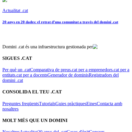
Actualitat .cat
20 anys en 20 dades: el retrat d’una comunitat a través del domini .cat
Domini .cat és una infraestructura gestionada per
SIGUES .CAT
Per què un .cat
Comparativa de preus
.cat per a emprenedors
.cat per a
entitats
.cat per a docents
Generador de dominis
Registradors del
domini .cat
CONSOLIDA EL TEU .CAT
Preguntes freqüents
Tutorials
Guies pràctiques
Eines
Contacta amb
nosaltres
MOLT MÉS QUE UN DOMINI
Nosaltres
Actualitat
20 anys del .cat
Casos d'èxit
Concurs