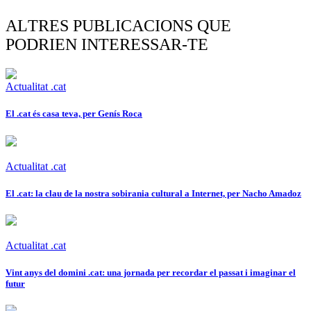
ALTRES PUBLICACIONS QUE
PODRIEN INTERESSAR-TE
Actualitat .cat
El .cat és casa teva, per Genís Roca
Actualitat .cat
El .cat: la clau de la nostra sobirania cultural a Internet, per Nacho Amadoz
Actualitat .cat
Vint anys del domini .cat: una jornada per recordar el passat i imaginar el
futur