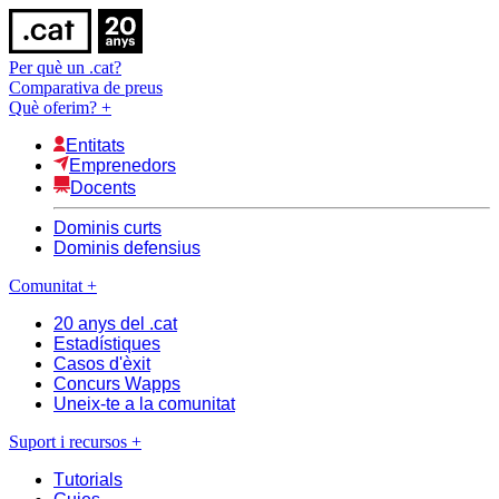
Per què un .cat?
Comparativa de preus
Què oferim?
+
Entitats
Emprenedors
Docents
Dominis curts
Dominis defensius
Comunitat
+
20 anys del .cat
Estadístiques
Casos d'èxit
Concurs Wapps
Uneix-te a la comunitat
Suport i recursos
+
Tutorials