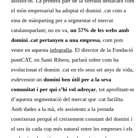
assistir-hi. La primera part de la xerrada destacarà com
el món empresarial ha adoptat el domini .cat com a
eina de màrqueting per a segmentar el mercat
catalanoparlant; no en va,
un 57% de les webs amb
domini .cat pertanyen a una empresa
, com pots
veure en aquesta
infografia
. El director de la Fundació
puntCAT, en Santi Ribera, parlarà sobre com ha
evolucionat el domini .cat en els seus set anys de vida,
esdevenint un
domini ben útil per a la seva
comunitat i per qui s’hi vol adreçar
, tot aprofitant-se
d’aquesta segmentació del mercat que .cat facilita.
Amb dades a la mà, els assistents a la jornada
coneixeran perquè el creixement constant del domini i
el seu ús cada cop més natural entre les empreses i els