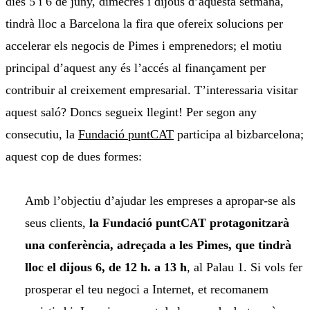
dies 5 i 6 de juny, dimecres i dijous d’aquesta setmana,
tindrà lloc a Barcelona la fira que ofereix solucions per
accelerar els negocis de Pimes i emprenedors; el motiu
principal d’aquest any és l’accés al finançament per
contribuir al creixement empresarial. T’interessaria visitar
aquest saló? Doncs segueix llegint! Per segon any
consecutiu, la
Fundació puntCAT
participa al bizbarcelona;
aquest cop de dues formes:
Amb l’objectiu d’ajudar les empreses a apropar-se als
seus clients,
la Fundació puntCAT protagonitzarà
una conferència, adreçada a les Pimes, que tindrà
lloc el dijous 6, de 12 h. a 13 h
, al Palau 1. Si vols fer
prosperar el teu negoci a Internet, et recomanem