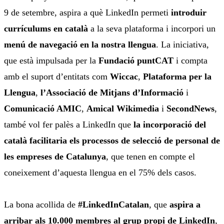
9 de setembre, aspira a què LinkedIn permeti
introduir
currículums en català
a la seva plataforma i incorpori un
menú de navegació en la nostra llengua
. La iniciativa,
que està impulsada per la
Fundació puntCAT
i compta
amb el suport d’entitats com
Wiccac
,
Plataforma per la
Llengua
,
l’Associació de Mitjans d’Informació
i
Comunicació AMIC
,
Amical Wikimedia
i
SecondNews
,
també vol fer palès a LinkedIn que
la incorporació del
català facilitaria els processos de selecció de personal de
les empreses de Catalunya
, que tenen en compte el
coneixement d’aquesta llengua en el 75% dels casos.
La bona acollida de
#LinkedInCatalan
, que
aspira a
arribar als 10.000 membres al grup propi de LinkedIn
,