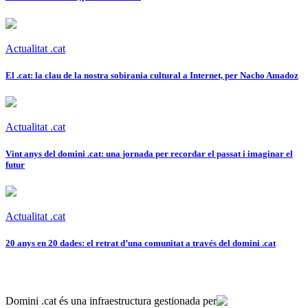
Actualitat .cat
El .cat: la clau de la nostra sobirania cultural a Internet, per Nacho Amadoz
Actualitat .cat
Vint anys del domini .cat: una jornada per recordar el passat i imaginar el
futur
Actualitat .cat
20 anys en 20 dades: el retrat d’una comunitat a través del domini .cat
Domini .cat és una infraestructura gestionada per