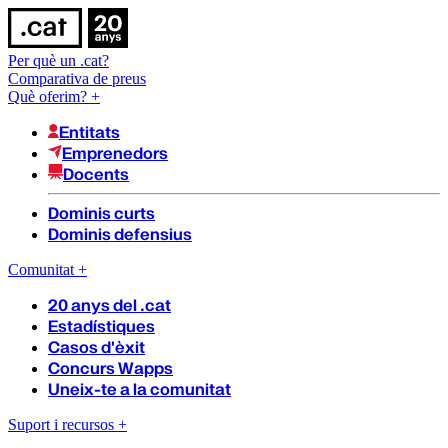
Per què un .cat?
Comparativa de preus
Què oferim?
+
Entitats
Emprenedors
Docents
Dominis curts
Dominis defensius
Comunitat
+
20 anys del .cat
Estadístiques
Casos d'èxit
Concurs Wapps
Uneix-te a la comunitat
Suport i recursos
+