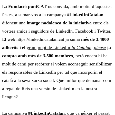
La
Fundació puntCAT
us convida, amb motiu d’aquestes
festes, a sumar-vos a la campanya
#LinkedInCatalan
difonent una
imatge nadalenca de la iniciativa
entre els
vostres amics i seguidors de LinkedIn, Facebook i Twitter.
El web
https://linkedincatalan.cat
ja suma
més de 3.4000
adherits i el
grup propi de LinkedIn
In Catalan, please
ja
compta amb més de 3.500 membres
, però encara hi ha
molt de camí per recórrer si volem aconseguir sensibilitzar
els responsables de LinkedIn per tal que incorporin el
català a la seva xarxa social. Què millor que demanar com
a regal de Reis una versió de LinkedIn en la nostra
llengua?
La campanya
#LinkedInCatalan
, que va néixer el passat