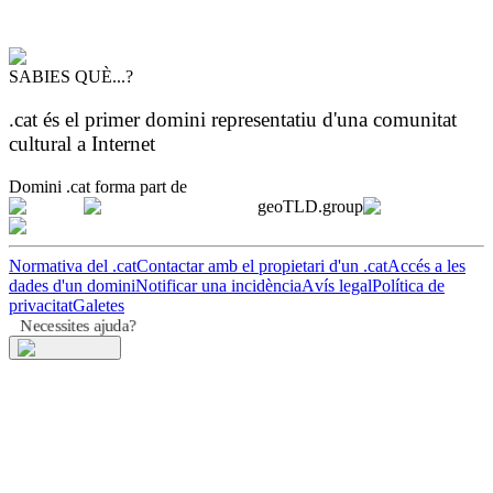
SABIES QUÈ...?
.cat és el primer domini representatiu d'una comunitat
cultural a Internet
Domini .cat forma part de
geoTLD.group
Normativa del .cat
Contactar amb el propietari d'un .cat
Accés a les
dades d'un domini
Notificar una incidència
Avís legal
Política de
privacitat
Galetes
Necessites ajuda?