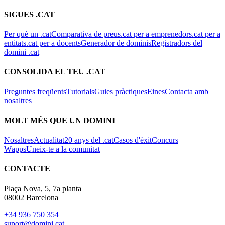
SIGUES .CAT
Per què un .cat
Comparativa de preus
.cat per a emprenedors
.cat per a
entitats
.cat per a docents
Generador de dominis
Registradors del
domini .cat
CONSOLIDA EL TEU .CAT
Preguntes freqüents
Tutorials
Guies pràctiques
Eines
Contacta amb
nosaltres
MOLT MÉS QUE UN DOMINI
Nosaltres
Actualitat
20 anys del .cat
Casos d'èxit
Concurs
Wapps
Uneix-te a la comunitat
CONTACTE
Plaça Nova, 5, 7a planta
08002 Barcelona
+34 936 750 354
suport@domini.cat